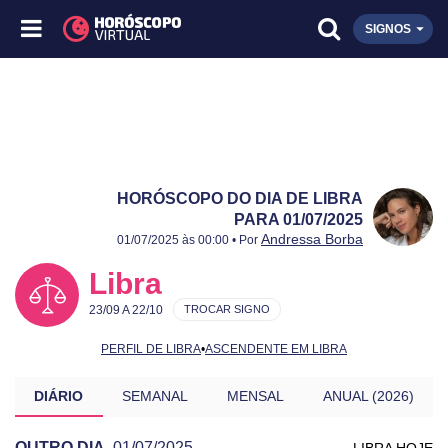
SIGNOS
HORÓSCOPO DO DIA DE LIBRA
PARA 01/07/2025
Publicado:
01/07/2025
Atualizado:
01/07/2025
Andressa Borba
01/07/2025 às 00:00 • Por
Libra
23/09 A 22/10
TROCAR SIGNO
PERFIL DE LIBRA
•
ASCENDENTE EM LIBRA
DIÁRIO
SEMANAL
MENSAL
ANUAL (2026)
OUTRO DIA
01/07/2025
LIBRA HOJE