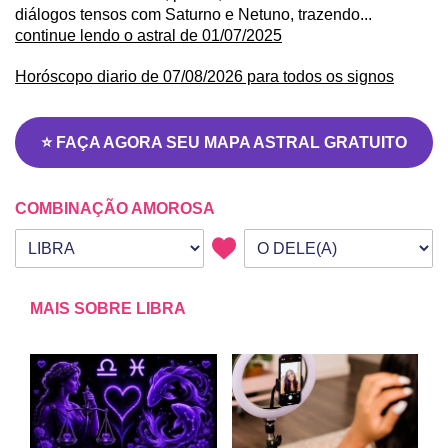
diálogos tensos com Saturno e Netuno, trazendo...
continue lendo o astral de 01/07/2025
Horóscopo diario de 07/08/2026 para todos os signos
⭐ FAÇA AGORA SEU MAPA ASTRAL GRATUITO
COMBINAÇÃO AMOROSA
Seu signo
Signo da outra pessoa
MAIS SOBRE LIBRA