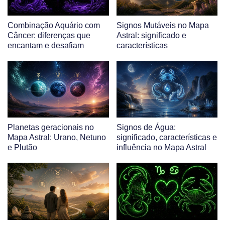
Combinação Aquário com
Signos Mutáveis no Mapa
Câncer: diferenças que
Astral: significado e
encantam e desafiam
características
Planetas geracionais no
Signos de Água:
Mapa Astral: Urano, Netuno
significado, características e
e Plutão
influência no Mapa Astral