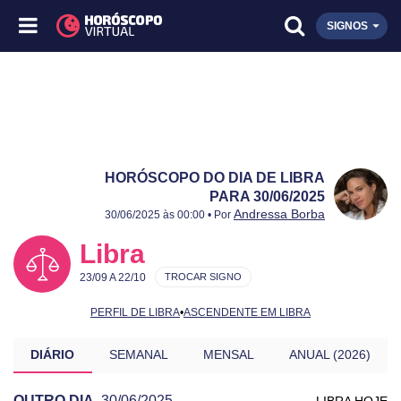
SIGNOS
HORÓSCOPO DO DIA DE LIBRA
PARA 30/06/2025
Publicado:
30/06/2025
Atualizado:
30/06/2025
Andressa Borba
30/06/2025 às 00:00 • Por
Libra
23/09 A 22/10
TROCAR SIGNO
PERFIL DE LIBRA
•
ASCENDENTE EM LIBRA
DIÁRIO
SEMANAL
MENSAL
ANUAL (2026)
OUTRO DIA
30/06/2025
LIBRA HOJE