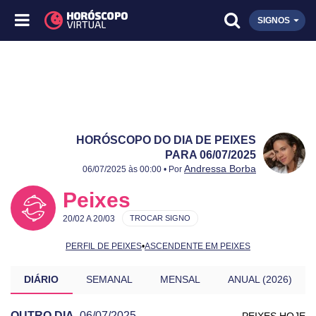
SIGNOS
HORÓSCOPO DO DIA DE PEIXES
PARA 06/07/2025
Publicado:
06/07/2025
Atualizado:
06/07/2025
Andressa Borba
06/07/2025 às 00:00 • Por
Peixes
20/02 A 20/03
TROCAR SIGNO
PERFIL DE PEIXES
•
ASCENDENTE EM PEIXES
DIÁRIO
SEMANAL
MENSAL
ANUAL (2026)
OUTRO DIA
06/07/2025
PEIXES HOJE