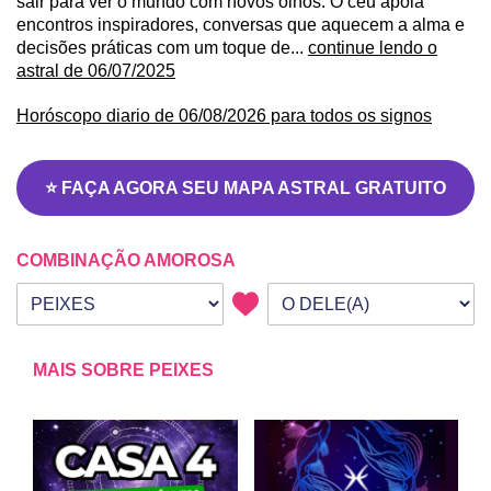
sair para ver o mundo com novos olhos. O céu apoia
encontros inspiradores, conversas que aquecem a alma e
decisões práticas com um toque de...
continue lendo o
astral de 06/07/2025
Horóscopo diario de 06/08/2026 para todos os signos
⭐ FAÇA AGORA SEU MAPA ASTRAL GRATUITO
COMBINAÇÃO AMOROSA
Seu signo
Signo da outra pessoa
MAIS SOBRE PEIXES