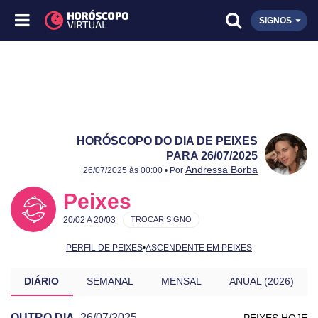
SIGNOS
HORÓSCOPO DO DIA DE PEIXES
PARA 26/07/2025
Publicado:
26/07/2025
Atualizado:
26/07/2025
Andressa Borba
26/07/2025 às 00:00 • Por
Peixes
20/02 A 20/03
TROCAR SIGNO
PERFIL DE PEIXES
•
ASCENDENTE EM PEIXES
DIÁRIO
SEMANAL
MENSAL
ANUAL (2026)
OUTRO DIA
26/07/2025
PEIXES HOJE