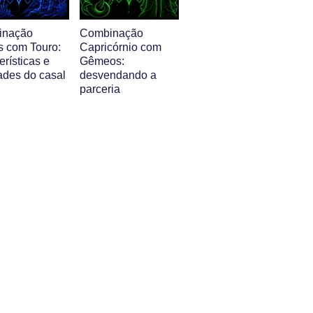
inação
Combinação
s com Touro:
Capricórnio com
erísticas e
Gêmeos:
ades do casal
desvendando a
parceria