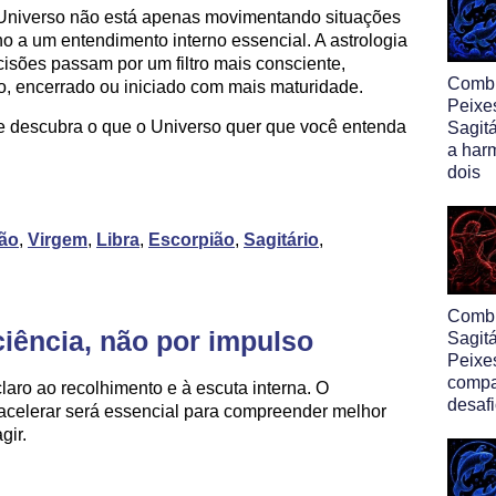
Universo não está apenas movimentando situações
o a um entendimento interno essencial. A astrologia
isões passam por um filtro mais consciente,
Comb
o, encerrado ou iniciado com mais maturidade.
Peixe
 e descubra o que o Universo quer que você entenda
Sagitá
a har
dois
ão
,
Virgem
,
Libra
,
Escorpião
,
Sagitário
,
Comb
ciência, não por impulso
Sagit
Peixe
compa
ro ao recolhimento e à escuta interna. O
desafi
celerar será essencial para compreender melhor
gir.