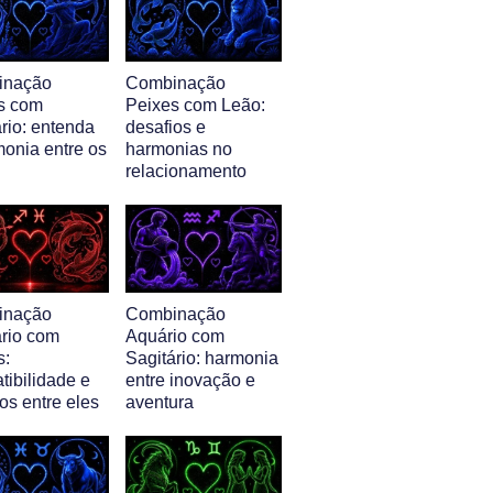
inação
Combinação
s com
Peixes com Leão:
rio: entenda
desafios e
monia entre os
harmonias no
relacionamento
inação
Combinação
ário com
Aquário com
s:
Sagitário: harmonia
tibilidade e
entre inovação e
os entre eles
aventura