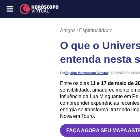
Artigos
Espiritualidade
O que o Univer
entenda nesta 
Publicado:
Por
Equipe Horóscopo Virtual
•
11/05/2026 às 06:00
Entre os dias
11 e 17 de maio de 2
sensibilidade, amadurecimento emoc
influência da Lua Minguante em Peix
compreender experiências recentes 
energia se transforma, trazendo imp
Nova em Touro.
FAÇA AGORA SEU MAPA AST