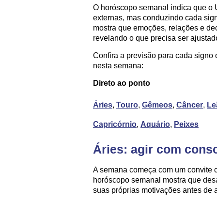
O horóscopo semanal indica que o 
externas, mas conduzindo cada sign
mostra que emoções, relações e dec
revelando o que precisa ser ajustad
Confira a previsão para cada signo
nesta semana:
Direto ao ponto
Áries
,
Touro
,
Gêmeos
,
Câncer
,
Le
Capricórnio
,
Aquário
,
Peixes
Áries: agir com cons
A semana começa com um convite cla
horóscopo semanal mostra que desa
suas próprias motivações antes de a