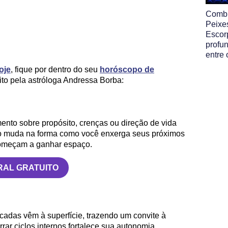
Comb
Peixe
Escor
profun
entre 
oje
, fique por dentro do seu
horóscopo de
ito pela astróloga Andressa Borba:
ento sobre propósito, crenças ou direção de vida
lgo muda na forma como você enxerga seus próximos
começam a ganhar espaço.
RAL GRATUITO
cadas vêm à superfície, trazendo um convite à
ar ciclos internos fortalece sua autonomia