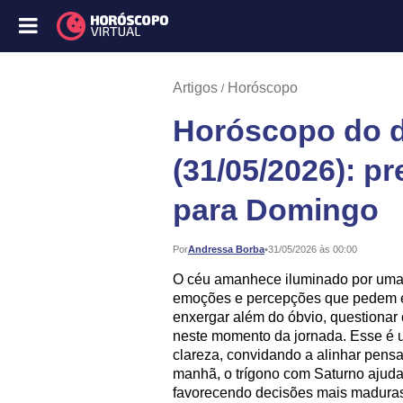
Artigos
Horóscopo
Horóscopo do d
(31/05/2026): p
para Domingo
Publicado:
Por
Andressa Borba
•
31/05/2026 às 00:00
O céu amanhece iluminado por uma 
emoções e percepções que pedem e
enxergar além do óbvio, questionar 
neste momento da jornada. Esse é 
clareza, convidando a alinhar pens
manhã, o trígono com Saturno ajuda
favorecendo decisões mais maduras