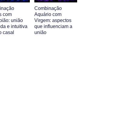
inação
Combinação
s com
Aquário com
pião: união
Virgem: aspectos
da e intuitiva
que influenciam a
o casal
união