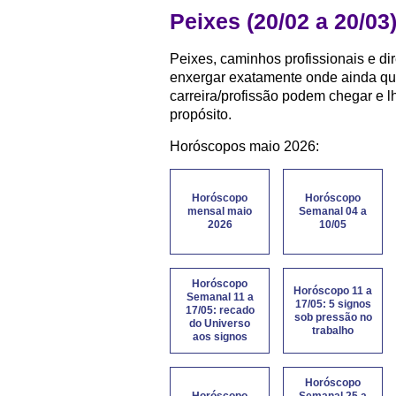
Peixes (20/02 a 20/03
Peixes, caminhos profissionais e d
enxergar exatamente onde ainda qu
carreira/profissão podem chegar e l
propósito.
Horóscopos maio 2026:
Horóscopo
Horóscopo
mensal maio
Semanal 04 a
2026
10/05
Horóscopo
Horóscopo 11 a
Semanal 11 a
17/05: 5 signos
17/05: recado
sob pressão no
do Universo
trabalho
aos signos
Horóscopo