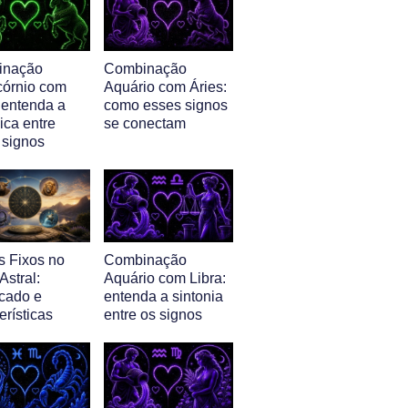
inação
Combinação
córnio com
Aquário com Áries:
 entenda a
como esses signos
ica entre
se conectam
 signos
s Fixos no
Combinação
stral:
Aquário com Libra:
icado e
entenda a sintonia
erísticas
entre os signos