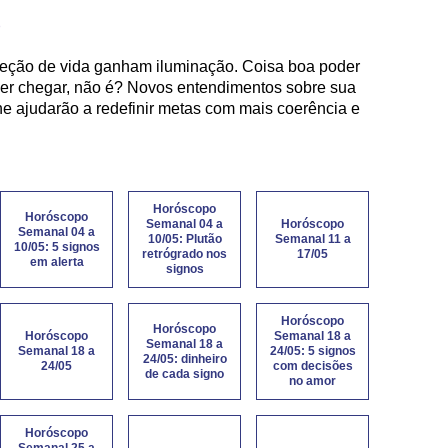
)
ireção de vida ganham iluminação. Coisa boa poder
er chegar, não é? Novos entendimentos sobre sua
he ajudarão a redefinir metas com mais coerência e
Horóscopo
Horóscopo
Semanal 04 a
Horóscopo
Semanal 04 a
10/05: Plutão
Semanal 11 a
10/05: 5 signos
retrógrado nos
17/05
em alerta
signos
Horóscopo
Horóscopo
Horóscopo
Semanal 18 a
Semanal 18 a
Semanal 18 a
24/05: 5 signos
24/05: dinheiro
24/05
com decisões
de cada signo
no amor
Horóscopo