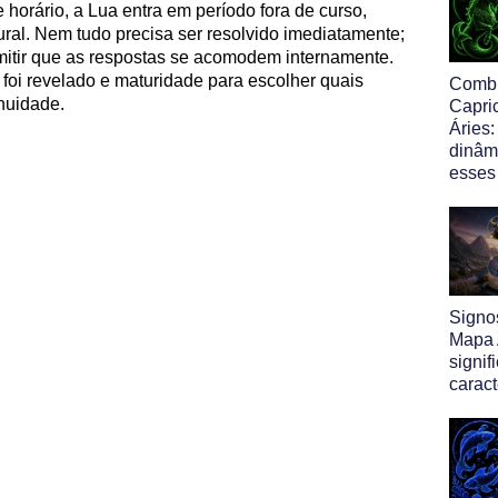
e horário, a Lua entra em período fora de curso,
ral. Nem tudo precisa ser resolvido imediatamente;
rmitir que as respostas se acomodem internamente.
foi revelado e maturidade para escolher quais
Comb
nuidade.
Capri
Áries:
dinâm
esses
Signo
Mapa A
signif
caract