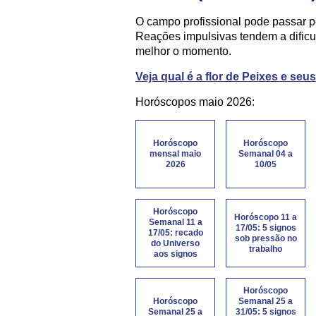
O campo profissional pode passar p
Reações impulsivas tendem a dificu
melhor o momento.
Veja qual é a flor de Peixes e seu
Horóscopos maio 2026:
Horóscopo
Horóscopo
mensal maio
Semanal 04 a
2026
10/05
Horóscopo
Horóscopo 11 a
Semanal 11 a
17/05: 5 signos
17/05: recado
sob pressão no
do Universo
trabalho
aos signos
Horóscopo
Horóscopo
Semanal 25 a
Semanal 25 a
31/05: 5 signos