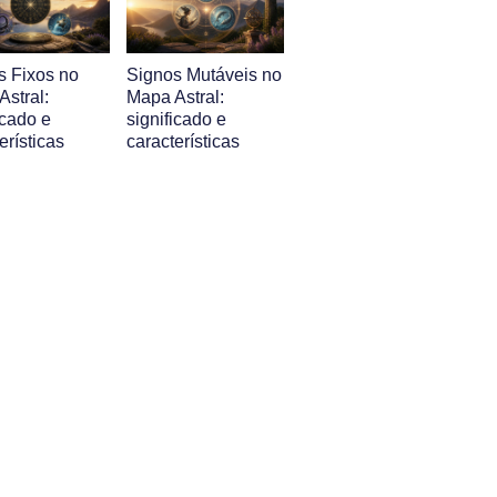
s Fixos no
Signos Mutáveis no
stral:
Mapa Astral:
icado e
significado e
erísticas
características