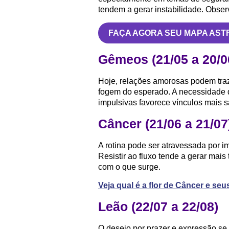
tendem a gerar instabilidade. Observ
FAÇA AGORA SEU MAPA AST
Gêmeos (21/05 a 20/0
Hoje, relações amorosas podem tr
fogem do esperado. A necessidade d
impulsivas favorece vínculos mais 
Câncer (21/06 a 21/07
A rotina pode ser atravessada por 
Resistir ao fluxo tende a gerar mais
com o que surge.
Veja qual é a flor de Câncer e se
Leão (22/07 a 22/08)
O desejo por prazer e expressão se