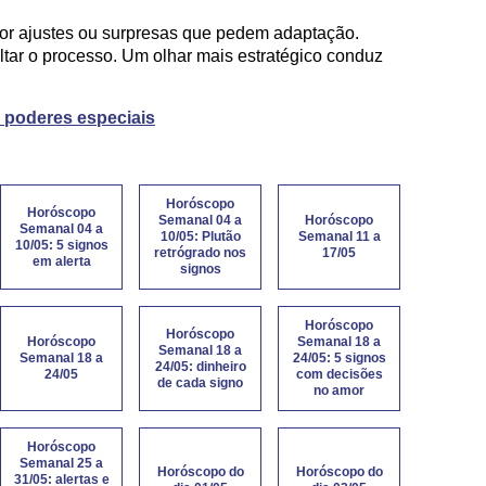
or ajustes ou surpresas que pedem adaptação.
ltar o processo. Um olhar mais estratégico conduz
s poderes especiais
Horóscopo
Horóscopo
Semanal 04 a
Horóscopo
Semanal 04 a
10/05: Plutão
Semanal 11 a
10/05: 5 signos
retrógrado nos
17/05
em alerta
signos
Horóscopo
Horóscopo
Horóscopo
Semanal 18 a
Semanal 18 a
Semanal 18 a
24/05: 5 signos
24/05: dinheiro
24/05
com decisões
de cada signo
no amor
Horóscopo
Semanal 25 a
Horóscopo do
Horóscopo do
31/05: alertas e