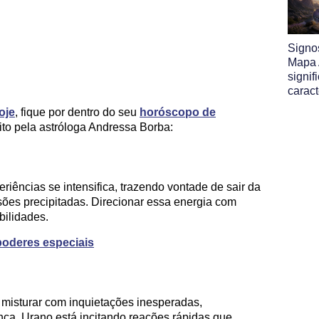
Signo
Mapa A
signif
caract
oje
, fique por dentro do seu
horóscopo de
ito pela astróloga Andressa Borba:
iências se intensifica, trazendo vontade de sair da
sões precipitadas. Direcionar essa energia com
bilidades.
 poderes especiais
isturar com inquietações inesperadas,
ça. Urano está incitando reações rápidas que