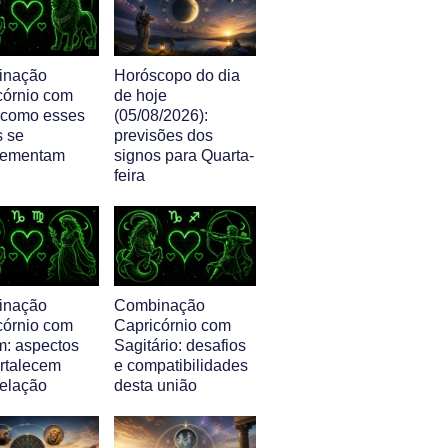
inação
Horóscopo do dia
córnio com
de hoje
 como esses
(05/08/2026):
s se
previsões dos
lementam
signos para Quarta-
feira
inação
Combinação
córnio com
Capricórnio com
m: aspectos
Sagitário: desafios
ortalecem
e compatibilidades
relação
desta união