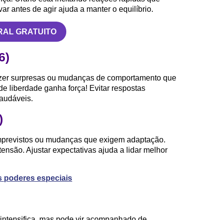
ar antes de agir ajuda a manter o equilíbrio.
RAL GRATUITO
6)
azer surpresas ou mudanças de comportamento que
e liberdade ganha força! Evitar respostas
saudáveis.
)
imprevistos ou mudanças que exigem adaptação.
 tensão. Ajustar expectativas ajuda a lidar melhor
us poderes especiais
 intensifica, mas pode vir acompanhado de