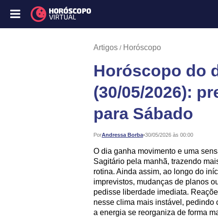
Artigos
Horóscopo
Horóscopo do d
(30/05/2026): p
para Sábado
Publicado:
Por
Andressa Borba
•
30/05/2026 às 00:00
O dia ganha movimento e uma sens
Sagitário pela manhã, trazendo mais
rotina. Ainda assim, ao longo do in
imprevistos, mudanças de planos ou
pedisse liberdade imediata. Reaçõe
nesse clima mais instável, pedindo 
a energia se reorganiza de forma ma