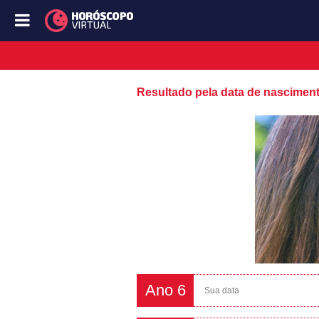
Resultado pela data de nascimen
Ano 6
Sua data