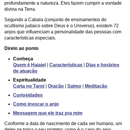
profundamente a natureza. Eles fazem cumprir a vontade
divina na Terra.
Segundo a Cabala (conjunto de ensinamentos do
ocultismo judaico sobre Deus e o Universo), existem 72
anjos que influenciam a personalidade das pessoas com
características especiais.
Direto ao ponto
Conheça
Quem é Haiaiel
|
Características
|
Dias e horários
de atuação
Espiritualidade
Carta no Tarot
|
Oração
|
Salmo
|
Meditação
Curiosidades
Como invocar o anjo
Mensagem que ele traz pra mim
Conforme a data de nascimento de cada ser humano, um
deles se torna o seu protetor, como é o caso do anjo