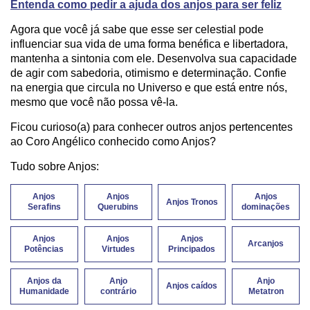
Entenda como pedir a ajuda dos anjos para ser feliz
Agora que você já sabe que esse ser celestial pode
influenciar sua vida de uma forma benéfica e libertadora,
mantenha a sintonia com ele. Desenvolva sua capacidade
de agir com sabedoria, otimismo e determinação. Confie
na energia que circula no Universo e que está entre nós,
mesmo que você não possa vê-la.
Ficou curioso(a) para conhecer outros anjos pertencentes
ao Coro Angélico conhecido como Anjos?
Tudo sobre Anjos:
Anjos
Anjos
Anjos
Anjos Tronos
Serafins
Querubins
dominações
Anjos
Anjos
Anjos
Arcanjos
Potências
Virtudes
Principados
Anjos da
Anjo
Anjo
Anjos caídos
Humanidade
contrário
Metatron