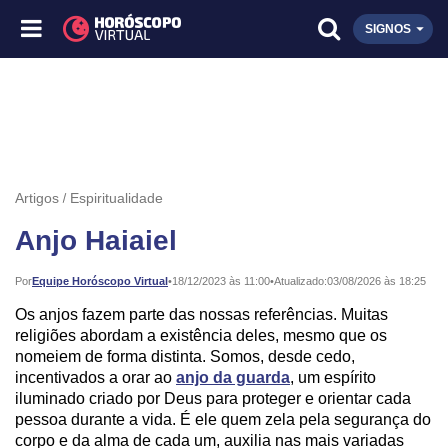
SIGNOS
Artigos
Espiritualidade
Anjo Haiaiel
Publicado:
Por
Equipe Horóscopo Virtual
•
18/12/2023 às 11:00
•
Atualizado:
03/08/2026 às 18:25
Os anjos fazem parte das nossas referências. Muitas
religiões abordam a existência deles, mesmo que os
nomeiem de forma distinta. Somos, desde cedo,
incentivados a orar ao
anjo da guarda
, um espírito
iluminado criado por Deus para proteger e orientar cada
pessoa durante a vida. É ele quem zela pela segurança do
corpo e da alma de cada um, auxilia nas mais variadas