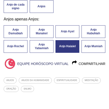
Anjo de cada
Anjos
signo
Anjos apenas Anjos:
Anjo
Anjo
Anjo
Anjo Ayel
Damabiah
Manakel
Habuhiah
Anjo
Anjo Rochel
Anjo Haiaiel
Anjo Mumiah
Yabamiah
EQUIPE HORÓSCOPO VIRTUAL
COMPARTILHAR
ANJOS
ANJOS DA HUMANIDADE
ESPIRITUALIDADE
MEDITAÇÃO
ORAÇÃO
SALMO