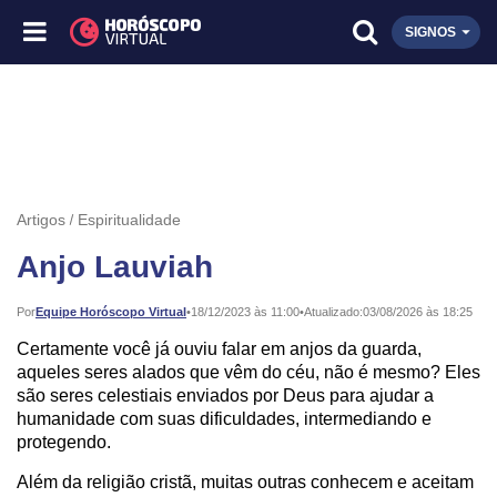
SIGNOS
Artigos
Espiritualidade
Anjo Lauviah
Publicado:
Por
Equipe Horóscopo Virtual
•
18/12/2023 às 11:00
•
Atualizado:
03/08/2026 às 18:25
Certamente você já ouviu falar em anjos da guarda,
aqueles seres alados que vêm do céu, não é mesmo? Eles
são seres celestiais enviados por Deus para ajudar a
humanidade com suas dificuldades, intermediando e
protegendo.
Além da religião cristã, muitas outras conhecem e aceitam