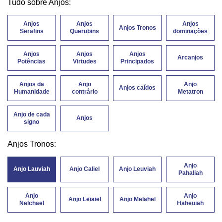
Tudo sobre Anjos:
Anjos
Anjos
Anjos
Anjos Tronos
Serafins
Querubins
dominações
Anjos
Anjos
Anjos
Arcanjos
Potências
Virtudes
Principados
Anjos da
Anjo
Anjo
Anjos caídos
Humanidade
contrário
Metatron
Anjo de cada
Anjos
signo
Anjos Tronos:
Anjo
Anjo Lauviah
Anjo Caliel
Anjo Leuviah
Pahaliah
Anjo
Anjo
Anjo Leiaiel
Anjo Melahel
Nelchael
Haheuiah