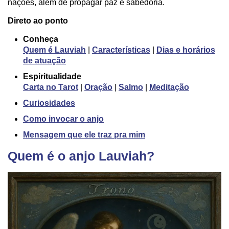
nações, além de propagar paz e sabedoria.
Direto ao ponto
Conheça
Quem é Lauviah
|
Características
|
Dias e horários
de atuação
Espiritualidade
Carta no Tarot
|
Oração
|
Salmo
|
Meditação
Curiosidades
Como invocar o anjo
Mensagem que ele traz pra mim
Quem é o anjo Lauviah?