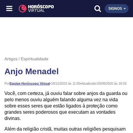
SIGNOS
Artigos
Espiritualidade
Anjo Menadel
Publicado:
Por
Equipe Horóscopo Virtual
•
18/12/2023 às 11:00
•
Atualizado:
03/08/2026 às 18:25
Você, com certeza, já ouviu falar sobre anjos da guarda ou
pelo menos ouviu alguém falando alguma vez na vida
sobre esses seres que estão ligados à proteção como
grandes seres poderosos que executam as vontades
divinas.
Além da religião cristã, muitas outras religiões pesquisam