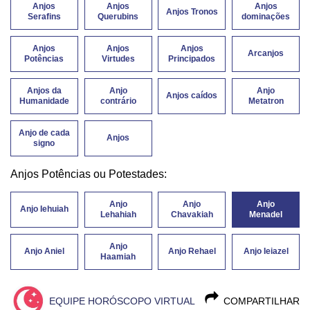
Anjos
Anjos
Anjos
Anjos Tronos
Serafins
Querubins
dominações
Anjos
Anjos
Anjos
Arcanjos
Potências
Virtudes
Principados
Anjos da
Anjo
Anjo
Anjos caídos
Humanidade
contrário
Metatron
Anjo de cada
Anjos
signo
Anjos Potências ou Potestades:
Anjo
Anjo
Anjo
Anjo Iehuiah
Lehahiah
Chavakiah
Menadel
Anjo
Anjo Aniel
Anjo Rehael
Anjo Ieiazel
Haamiah
EQUIPE HORÓSCOPO VIRTUAL
COMPARTILHAR