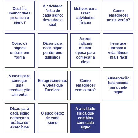
A atividade
Qual é a
Motivos para
física de
Como
melhor dieta
fazer
cada signo:
emagrecer
para o seu
atividades
descubra a
neste verão?
signo?
físicas
sua!
Astros
Como os
Dicas para
indicam
Itens que
signos
cada signo
melhor
tornam a
entram em
perder uns
época para
vida fitness
forma
quilinhos
começar a
mais fácil
dieta
5 dicas para
Alimentação
começar
Emagrecimento:
Como
balanceada
uma
A Dieta que
emagrecer
para cada
reeducação
Funciona
com o tarô?
signo
alimentar
Dicas para
A atividade
cada signo
O suco detox
física que
começar a
de cada
combina
prática de
signo
com cada
exercícios
signo