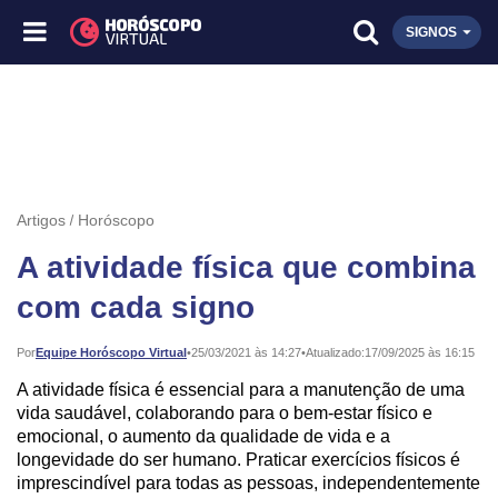
SIGNOS
Artigos
Horóscopo
A atividade física que combina
com cada signo
Publicado:
Por
Equipe Horóscopo Virtual
•
25/03/2021 às 14:27
•
Atualizado:
17/09/2025 às 16:15
A atividade física é essencial para a manutenção de uma
vida saudável, colaborando para o bem-estar físico e
emocional, o aumento da qualidade de vida e a
longevidade do ser humano. Praticar exercícios físicos é
imprescindível para todas as pessoas, independentemente