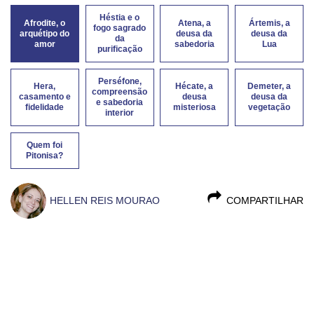
Héstia e o
Afrodite, o
Atena, a
Ártemis, a
fogo sagrado
arquétipo do
deusa da
deusa da
da
amor
sabedoria
Lua
purificação
Perséfone,
Hera,
Hécate, a
Demeter, a
compreensão
casamento e
deusa
deusa da
e sabedoria
fidelidade
misteriosa
vegetação
interior
Quem foi
Pitonisa?
HELLEN REIS MOURAO
COMPARTILHAR