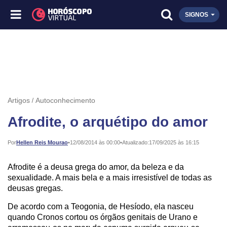
SIGNOS
Artigos
Autoconhecimento
Afrodite, o arquétipo do amor
Publicado:
Por
Hellen Reis Mourao
•
12/08/2014 às 00:00
•
Atualizado:
17/09/2025 às 16:15
Afrodite é a deusa grega do amor, da beleza e da
sexualidade. A mais bela e a mais irresistível de todas as
deusas gregas.
De acordo com a Teogonia, de Hesíodo, ela nasceu
quando Cronos cortou os órgãos genitais de Urano e