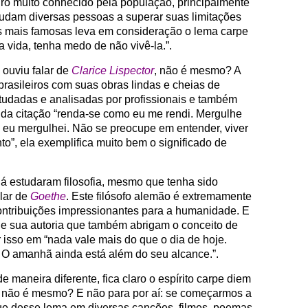
iro muito conhecido pela população, principalmente
ajudam diversas pessoas a superar suas limitações
s mais famosas leva em consideração o lema carpe
 vida, tenha medo de não vivê-la.”.
ouviu falar de
Clarice Lispector
, não é mesmo? A
rasileiros com suas obras lindas e cheias de
studadas e analisadas por profissionais e também
da citação “renda-se como eu me rendi. Mergulhe
eu mergulhei. Não se preocupe em entender, viver
o”, ela exemplifica muito bem o significado de
já estudaram filosofia, mesmo que tenha sido
lar de
Goethe
. Este filósofo alemão é extremamente
ontribuições impressionantes para a humanidade. E
de sua autoria que também abrigam o conceito de
sso em “nada vale mais do que o dia de hoje.
 O amanhã ainda está além do seu alcance.”.
maneira diferente, fica claro o espírito carpe diem
, não é mesmo? E não para por aí: se começarmos a
ue desse lema em diversas canções, filmes, poemas