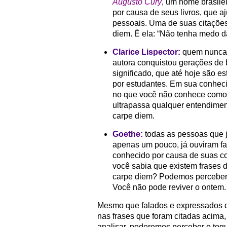
Augusto Cury
, um nome brasile
por causa de seus livros, que 
pessoais. Uma de suas citaçõe
diem. É ela: “Não tenha medo da
Clarice Lispector:
quem nunca 
autora conquistou gerações de b
significado, que até hoje são e
por estudantes. Em sua conheci
no que você não conhece como 
ultrapassa qualquer entendiment
carpe diem.
Goethe:
todas as pessoas que 
apenas um pouco, já ouviram fa
conhecido por causa de suas c
você sabia que existem frases 
carpe diem? Podemos perceber i
Você não pode reviver o ontem.
Mesmo que falados e expressados de 
nas frases que foram citadas acima
analisar, poderemos perceber o toq