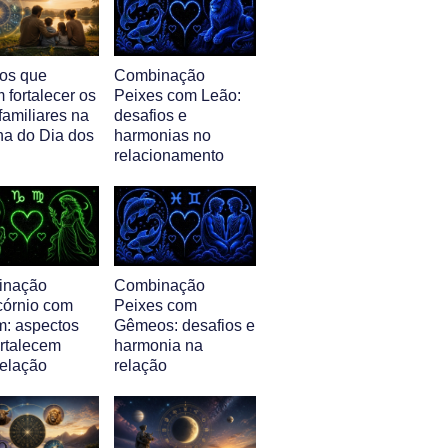
nos que
Combinação
 fortalecer os
Peixes com Leão:
familiares na
desafios e
a do Dia dos
harmonias no
relacionamento
inação
Combinação
córnio com
Peixes com
m: aspectos
Gêmeos: desafios e
ortalecem
harmonia na
relação
relação