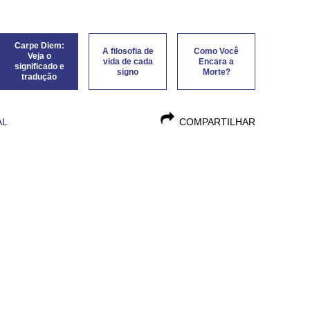
Carpe Diem:
A filosofia de
Como Você
Veja o
vida de cada
Encara a
significado e
signo
Morte?
tradução
AL
COMPARTILHAR