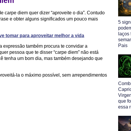
diem
 de carpe diem quer dizer “aproveite o dia”. Contudo
frase e obter alguns significados um pouco mais
5 sig
podem
laços 
e tomar para aproveitar melhor a vida
seman
Pais
 a expressão também procura te convidar a
lquer pessoa que te disser “carpe diem” não está
cê tenha um bom dia, mas também desejando que
proveitá-la o máximo possível, sem arrependimentos
Comb
Capri
Virge
que f
essa 