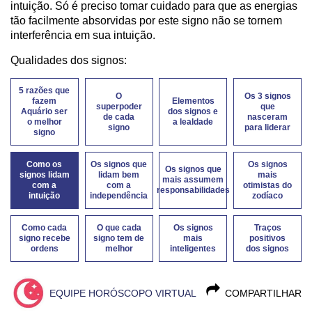
intuição. Só é preciso tomar cuidado para que as energias
tão facilmente absorvidas por este signo não se tornem
interferência em sua intuição.
Qualidades dos signos:
5 razões que
O
Os 3 signos
fazem
Elementos
superpoder
que
Aquário ser
dos signos e
de cada
nasceram
o melhor
a lealdade
signo
para liderar
signo
Como os
Os signos que
Os signos
Os signos que
signos lidam
lidam bem
mais
mais assumem
com a
com a
otimistas do
responsabilidades
intuição
independência
zodíaco
Como cada
O que cada
Os signos
Traços
signo recebe
signo tem de
mais
positivos
ordens
melhor
inteligentes
dos signos
EQUIPE HORÓSCOPO VIRTUAL
COMPARTILHAR