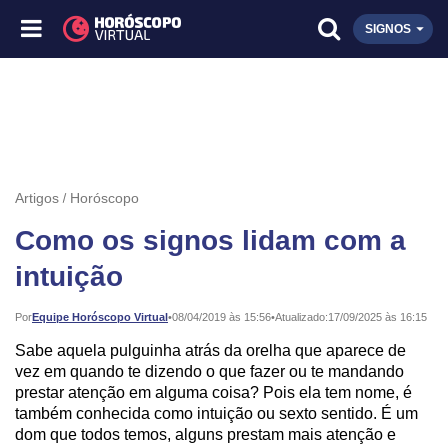
SIGNOS
Artigos
Horóscopo
Como os signos lidam com a
intuição
Publicado:
Por
Equipe Horóscopo Virtual
•
08/04/2019 às 15:56
•
Atualizado:
17/09/2025 às 16:15
Sabe aquela pulguinha atrás da orelha que aparece de
vez em quando te dizendo o que fazer ou te mandando
prestar atenção em alguma coisa? Pois ela tem nome, é
também conhecida como intuição ou sexto sentido. É um
dom que todos temos, alguns prestam mais atenção e