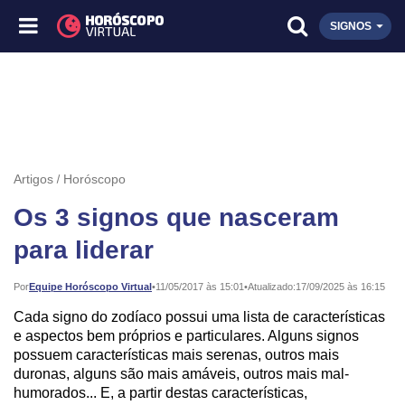
SIGNOS
Artigos
Horóscopo
Os 3 signos que nasceram
para liderar
Publicado:
Por
Equipe Horóscopo Virtual
•
11/05/2017 às 15:01
•
Atualizado:
17/09/2025 às 16:15
Cada signo do zodíaco possui uma lista de características
e aspectos bem próprios e particulares. Alguns signos
possuem características mais serenas, outros mais
duronas, alguns são mais amáveis, outros mais mal-
humorados... E, a partir destas características,