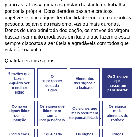
plano astral, os virginianos gostam bastante de trabalhar
por conta própria. Considerados bastante práticos,
objetivos e muito ágeis, tem facilidade em lidar com outras
pessoas, sejam elas mais emotivas ou mais duronas.
Donos de uma admirada dedicação, os nativos de virgem
buscam ser muito produtivos em tudo o que fazem e estão
sempre dispostos a ser úteis e agradáveis com todos que
estão à sua volta.
Qualidades dos signos:
5 razões que
O
Os 3 signos
fazem
Elementos
superpoder
que
Aquário ser
dos signos e
de cada
nasceram
o melhor
a lealdade
signo
para liderar
signo
Como os
Os signos que
Os signos
Os signos que
signos lidam
lidam bem
mais
mais assumem
com a
com a
otimistas do
responsabilidades
intuição
independência
zodíaco
Como cada
O que cada
Os signos
Traços