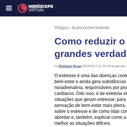
Artigos
Autoconhecimento
Como reduzir o 
grandes verdad
Publicado:
Por
Erickson Rosa
•
20/09/2017 às 09:30
•
Atualizado:
O estresse é uma das doenças cont
bem-estar e ainda gera substâncias 
noradrenalina, responsáveis por p
cardíacos. Dito isso, é de extrema 
situações que geram estresse, para 
sensação de bem-estar mais plena.
sobre o estresse e de como lidar com
abordar e, também, explicar como a 
melhor as situações difíceis.