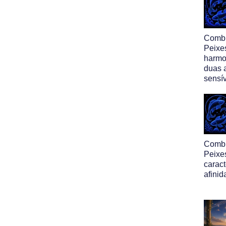
Comb
Peixe
harmo
duas 
sensí
Comb
Peixe
caract
afinid