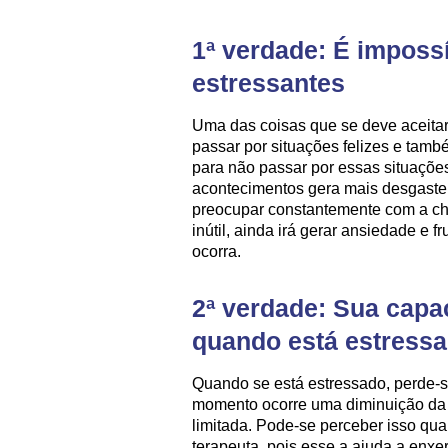
1ª verdade: É impossí
estressantes
Uma das coisas que se deve aceitar é
passar por situações felizes e també
para não passar por essas situações
acontecimentos gera mais desgaste
preocupar constantemente com a chu
inútil, ainda irá gerar ansiedade e 
ocorra.
2ª verdade: Sua capa
quando está estressa
Quando se está estressado, perde-
momento ocorre uma diminuição da 
limitada. Pode-se perceber isso qu
terapeuta, pois esse a ajuda a enxe