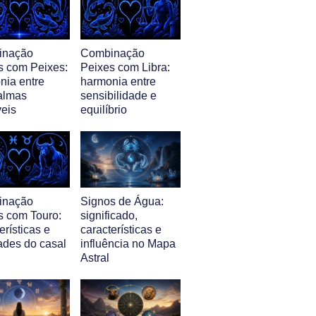
inação
Combinação
s com Peixes:
Peixes com Libra:
nia entre
harmonia entre
almas
sensibilidade e
veis
equilíbrio
inação
Signos de Água:
s com Touro:
significado,
erísticas e
características e
ades do casal
influência no Mapa
Astral