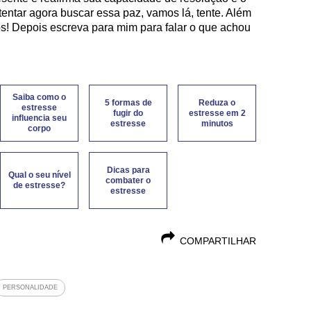
tentar agora buscar essa paz, vamos lá, tente. Além
ios! Depois escreva para mim para falar o que achou
Saiba como o
5 formas de
Reduza o
estresse
fugir do
estresse em 2
influencia seu
estresse
minutos
corpo
Dicas para
Qual o seu nível
combater o
de estresse?
estresse
COMPARTILHAR
PERSONALIDADE