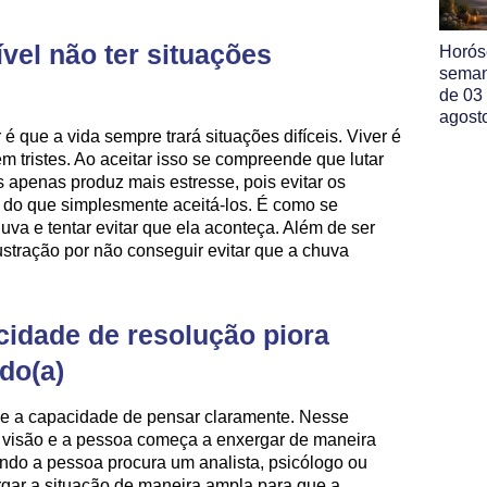
vel não ter situações
Horós
seman
de 03
agost
 que a vida sempre trará situações difíceis. Viver é
m tristes. Ao aceitar isso se compreende que lutar
 apenas produz mais estresse, pois evitar os
 do que simplesmente aceitá-los. É como se
va e tentar evitar que ela aconteça. Além de ser
frustração por não conseguir evitar que a chuva
cidade de resolução piora
do(a)
se a capacidade de pensar claramente. Nesse
visão e a pessoa começa a enxergar de maneira
ando a pessoa procura um analista, psicólogo ou
rgar a situação de maneira ampla para que a