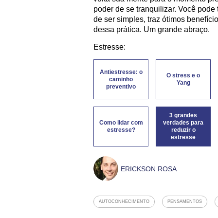
poder de se tranquilizar. Você pode 
de ser simples, traz ótimos benefíc
dessa prática. Um grande abraço.
Estresse:
Antiestresse: o
O stress e o
caminho
Yang
preventivo
3 grandes
Como lidar com
verdades para
estresse?
reduzir o
estresse
ERICKSON ROSA
AUTOCONHECIMENTO
PENSAMENTOS