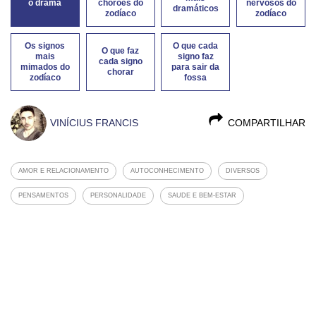
o drama
chorões do
nervosos do
dramáticos
zodíaco
zodíaco
Os signos
O que cada
O que faz
mais
signo faz
cada signo
mimados do
para sair da
chorar
zodíaco
fossa
VINÍCIUS FRANCIS
COMPARTILHAR
AMOR E RELACIONAMENTO
AUTOCONHECIMENTO
DIVERSOS
PENSAMENTOS
PERSONALIDADE
SAUDE E BEM-ESTAR