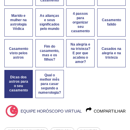
casamento
4 passos
Marido e
As alianças
para
mulher na
e seus
Casamento
organizar
astrologia
significados
falido
seu
Védica
pelo mundo
casamento
Na alegria e
Fim do
Casamento
na tristeza?
Casados na
casamento,
visto pelos
E por que
alegria e na
mas e os
astros
acabou o
tristeza
filhos?
amor?
Qual o
Dicas dos
melhor mês
astros para
para casar
o seu
segundo a
casamento
numerologia?
EQUIPE HORÓSCOPO VIRTUAL
COMPARTILHAR