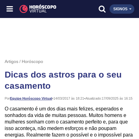
SIGNOS
Artigos
Horóscopo
Dicas dos astros para o seu
casamento
Publicado:
Por
Equipe Horóscopo Virtual
•
14/03/2017 às 18:21
•
Atualizado:
17/09/2025 às 16:15
O casamento é um dos dias mais felizes, esperados e
sonhados da vida de muitas pessoas. Muitos homens e
mulheres sonham com o casamento perfeito e, para que
isso aconteça, não medem esforços e não poupam
energias. Realmente fazem o possível e o impossível para