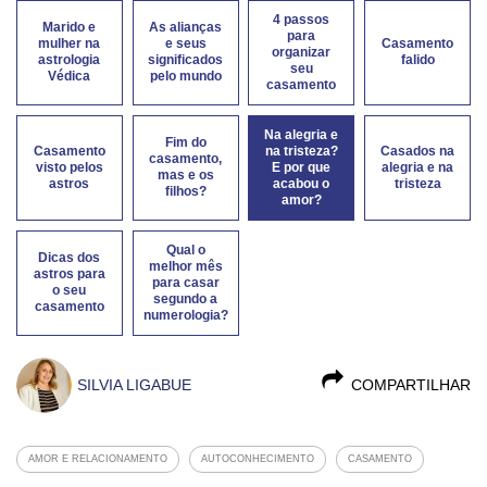
4 passos
Marido e
As alianças
para
mulher na
e seus
Casamento
organizar
astrologia
significados
falido
seu
Védica
pelo mundo
casamento
Na alegria e
Fim do
Casamento
na tristeza?
Casados na
casamento,
visto pelos
E por que
alegria e na
mas e os
astros
acabou o
tristeza
filhos?
amor?
Qual o
Dicas dos
melhor mês
astros para
para casar
o seu
segundo a
casamento
numerologia?
SILVIA LIGABUE
COMPARTILHAR
AMOR E RELACIONAMENTO
AUTOCONHECIMENTO
CASAMENTO