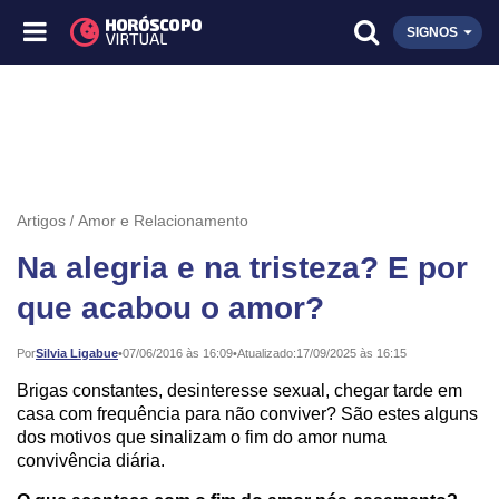
SIGNOS
Artigos
Amor e Relacionamento
Na alegria e na tristeza? E por
que acabou o amor?
Publicado:
Por
Silvia Ligabue
•
07/06/2016 às 16:09
•
Atualizado:
17/09/2025 às 16:15
Brigas constantes, desinteresse sexual, chegar tarde em
casa com frequência para não conviver? São estes alguns
dos motivos que sinalizam o fim do amor numa
convivência diária.