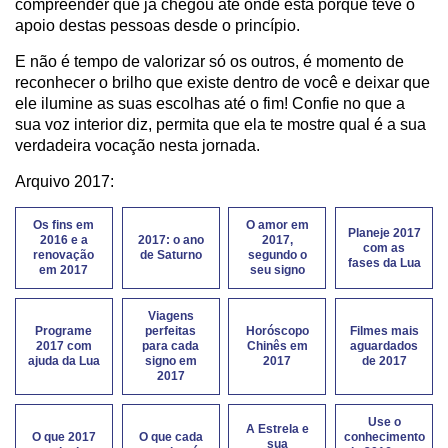
compreender que já chegou até onde está porque teve o
apoio destas pessoas desde o princípio.
E não é tempo de valorizar só os outros, é momento de
reconhecer o brilho que existe dentro de você e deixar que
ele ilumine as suas escolhas até o fim! Confie no que a
sua voz interior diz, permita que ela te mostre qual é a sua
verdadeira vocação nesta jornada.
Arquivo 2017:
Os fins em
O amor em
Planeje 2017
2016 e a
2017: o ano
2017,
com as
renovação
de Saturno
segundo o
fases da Lua
em 2017
seu signo
Viagens
Programe
perfeitas
Horóscopo
Filmes mais
2017 com
para cada
Chinês em
aguardados
ajuda da Lua
signo em
2017
de 2017
2017
Use o
A Estrela e
O que 2017
O que cada
conhecimento
sua