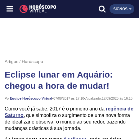
SIGNOS
Artigos
Horóscopo
Eclipse lunar em Aquário:
chegou a hora de mudar!
Publicado:
Por
Equipe Horóscopo Virtual
•
07/08/2017 às 17:10
•
Atualizado:
17/09/2025 às 16:15
Como você já sabe, 2017 é o primeiro ano da
regência de
Saturno
, que simboliza o surgimento de uma nova forma
de idealizar e observar o mundo ao seu redor, trazendo
mudanças drásticas à sua jornada.