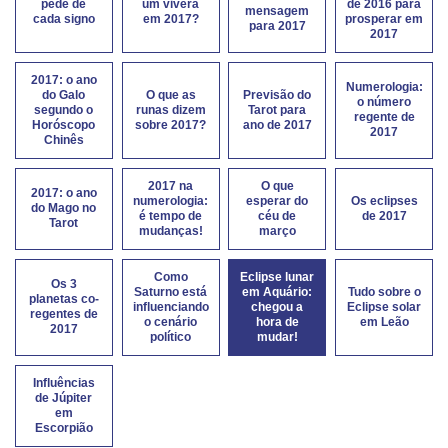
pede de
um viverá
de 2016 para
mensagem
cada signo
em 2017?
prosperar em
para 2017
2017
2017: o ano
Numerologia:
do Galo
O que as
Previsão do
o número
segundo o
runas dizem
Tarot para
regente de
Horóscopo
sobre 2017?
ano de 2017
2017
Chinês
2017 na
O que
2017: o ano
numerologia:
esperar do
Os eclipses
do Mago no
é tempo de
céu de
de 2017
Tarot
mudanças!
março
Como
Eclipse lunar
Os 3
Saturno está
em Aquário:
Tudo sobre o
planetas co-
influenciando
chegou a
Eclipse solar
regentes de
o cenário
hora de
em Leão
2017
político
mudar!
Influências
de Júpiter
em
Escorpião