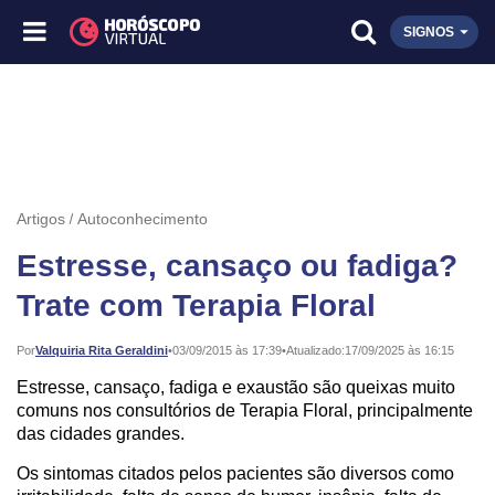
SIGNOS
Artigos
Autoconhecimento
Estresse, cansaço ou fadiga?
Trate com Terapia Floral
Publicado:
Por
Valquiria Rita Geraldini
•
03/09/2015 às 17:39
•
Atualizado:
17/09/2025 às 16:15
Estresse, cansaço, fadiga e exaustão são queixas muito
comuns nos consultórios de Terapia Floral, principalmente
das cidades grandes.
Os sintomas citados pelos pacientes são diversos como