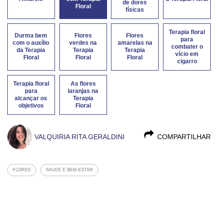
de dores
Floral
físicas
Terapia floral
Durma bem
Flores
Flores
para
com o auxílio
verdes na
amarelas na
combater o
da Terapia
Terapia
Terapia
vício em
Floral
Floral
Floral
cigarro
Terapia floral
As flores
para
laranjas na
alcançar os
Terapia
objetivos
Floral
VALQUIRIA RITA GERALDINI
COMPARTILHAR
FLORES
SAUDE E BEM-ESTAR