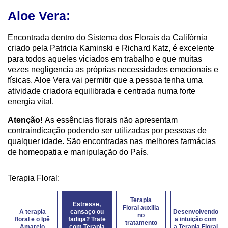
Aloe Vera:
Encontrada dentro do Sistema dos Florais da Califórnia
criado pela Patricia Kaminski e Richard Katz, é excelente
para todos aqueles viciados em trabalho e que muitas
vezes negligencia as próprias necessidades emocionais e
físicas. Aloe Vera vai permitir que a pessoa tenha uma
atividade criadora equilibrada e centrada numa forte
energia vital.
Atenção!
As essências florais não apresentam
contraindicação podendo ser utilizadas por pessoas de
qualquer idade. São encontradas nas melhores farmácias
de homeopatia e manipulação do País.
Terapia Floral:
Terapia
Estresse,
Floral auxilia
A terapia
cansaço ou
Desenvolvendo
no
floral e o Ipê
fadiga? Trate
a intuição com
tratamento
Amarelo
com Terapia
a Terapia Floral