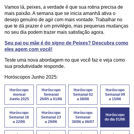
Vamos lá, peixes, a verdade é que sua rotina precisa de
mais paixão. A semana que se inicia amanhã ativa o
desejo genuíno de agir com mais vontade. Trabalhar no
que te dá prazer é um privilégio, mas pequenas mudanças
no seu dia podem trazer mais satisfação agora.
Seu pai ou mãe é do signo de Peixes? Descubra como
eles agem com você!
Teste uma nova abordagem no que você faz e veja como
sua produtividade responde.
Horóscopos Junho 2025:
Horóscopo
Horóscopo
Horóscopo
Horóscopo
mensal
Semanal
Semanal 02
Semanal 09
Junho 2025
26/05 a 01/06
a 08/06
a 15/06
Horóscopo
Horóscopo
Horóscopo
Horóscopo
Semanal 16
Semanal 23
Semanal
do dia 01/06
a 22/06
a 29/06
30/06 a 06/07