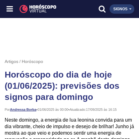
SIGNOS
Artigos
Horóscopo
Horóscopo do dia de hoje
(01/06/2025): previsões dos
signos para domingo
Publicado:
Por
Andressa Borba
•
01/06/2025 às 00:00
•
Atualizado:
17/09/2025 às 16:15
Neste domingo, a energia de lua leonina convida para um
dia vibrante, cheio de impulso e desejo de brilhar! Junho já
mostra ao que veio e podemos sentir uma energia de