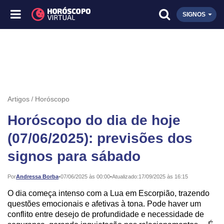
SIGNOS
Artigos
Horóscopo
Horóscopo do dia de hoje
(07/06/2025): previsões dos
signos para sábado
Publicado:
Por
Andressa Borba
•
07/06/2025 às 00:00
•
Atualizado:
17/09/2025 às 16:15
O dia começa intenso com a Lua em Escorpião, trazendo
questões emocionais e afetivas à tona. Pode haver um
conflito entre desejo de profundidade e necessidade de