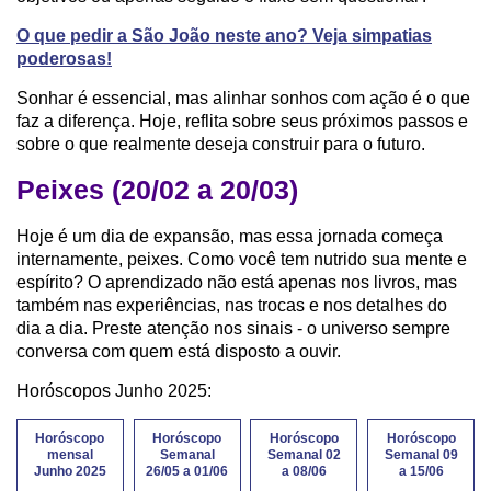
O que pedir a São João neste ano? Veja simpatias
poderosas!
Sonhar é essencial, mas alinhar sonhos com ação é o que
faz a diferença. Hoje, reflita sobre seus próximos passos e
sobre o que realmente deseja construir para o futuro.
Peixes (20/02 a 20/03)
Hoje é um dia de expansão, mas essa jornada começa
internamente, peixes. Como você tem nutrido sua mente e
espírito? O aprendizado não está apenas nos livros, mas
também nas experiências, nas trocas e nos detalhes do
dia a dia. Preste atenção nos sinais - o universo sempre
conversa com quem está disposto a ouvir.
Horóscopos Junho 2025:
Horóscopo
Horóscopo
Horóscopo
Horóscopo
mensal
Semanal
Semanal 02
Semanal 09
Junho 2025
26/05 a 01/06
a 08/06
a 15/06