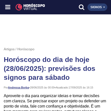
SIGNOS
Artigos
Horóscopo
Horóscopo do dia de hoje
(28/06/2025): previsões dos
signos para sábado
Publicado:
Por
Andressa Borba
•
28/06/2025 às 00:00
•
Atualizado:
17/09/2025 às 16:15
Aproveite o dia para organizar ideias e tomar decisões
com clareza. Se precisar expor um projeto ou defender um
ponto de vista, fale com confiança e objetividade. É um