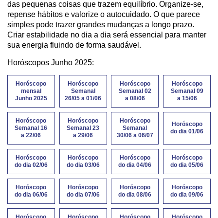
das pequenas coisas que trazem equilíbrio. Organize-se,
repense hábitos e valorize o autocuidado. O que parece
simples pode trazer grandes mudanças a longo prazo.
Criar estabilidade no dia a dia será essencial para manter
sua energia fluindo de forma saudável.
Horóscopos Junho 2025:
Horóscopo
Horóscopo
Horóscopo
Horóscopo
mensal
Semanal
Semanal 02
Semanal 09
Junho 2025
26/05 a 01/06
a 08/06
a 15/06
Horóscopo
Horóscopo
Horóscopo
Horóscopo
Semanal 16
Semanal 23
Semanal
do dia 01/06
a 22/06
a 29/06
30/06 a 06/07
Horóscopo
Horóscopo
Horóscopo
Horóscopo
do dia 02/06
do dia 03/06
do dia 04/06
do dia 05/06
Horóscopo
Horóscopo
Horóscopo
Horóscopo
do dia 06/06
do dia 07/06
do dia 08/06
do dia 09/06
Horóscopo
Horóscopo
Horóscopo
Horóscopo