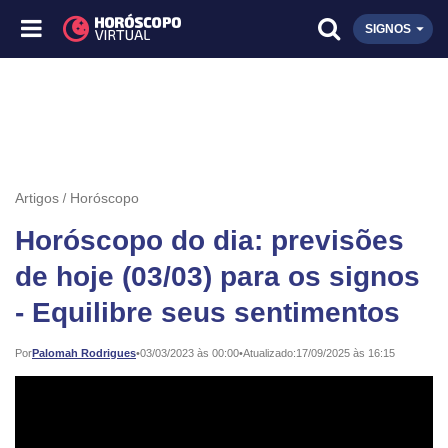
SIGNOS
Artigos
Horóscopo
Horóscopo do dia: previsões
de hoje (03/03) para os signos
- Equilibre seus sentimentos
Publicado:
Por
Palomah Rodrigues
•
03/03/2023 às 00:00
•
Atualizado:
17/09/2025 às 16:15