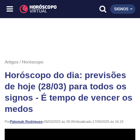
SIGNOS
Artigos
Horóscopo
Horóscopo do dia: previsões
de hoje (28/03) para todos os
signos - É tempo de vencer os
medos
Publicado:
Por
Palomah Rodrigues
•
28/03/2023 às 00:00
•
Atualizado:
17/09/2025 às 16:15