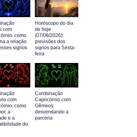
inação
Horóscopo do dia
s com
de hoje
córnio: como
(07/08/2026):
na a relação
previsões dos
 esses signos
signos para Sexta-
feira
inação
Combinação
ário com
Capricórnio com
córnio: como
Gêmeos:
or, a
desvendando a
ade e a
parceria
tibilidade do