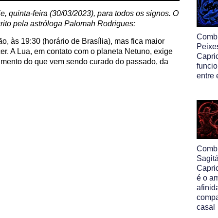
je, quinta-feira (30/03/2023), para todos os signos. O
rito pela astróloga Palomah Rodrigues:
Comb
, às 19:30 (horário de Brasília), mas fica maior
Peixe
er. A Lua, em contato com o planeta Netuno, exige
Capri
imento do que vem sendo curado do passado, da
funcio
entre
Comb
Sagit
Capri
é o am
afinid
compa
casal