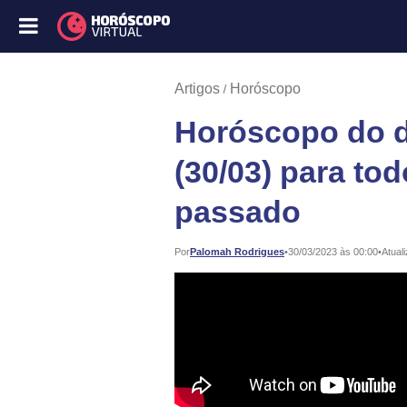
Artigos
Horóscopo
Horóscopo do di
(30/03) para tod
passado
Publicado:
Por
Palomah Rodrigues
•
30/03/2023 às 00:00
•
Atual