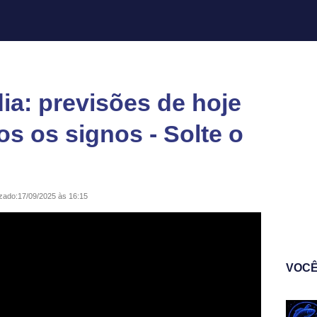
a: previsões de hoje
os os signos - Solte o
izado:
17/09/2025 às 16:15
VOCÊ