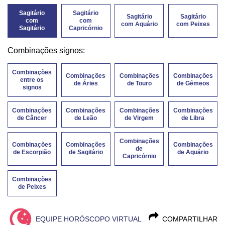
Sagitário
Sagitário
Sagitário
Sagitário
com
com
com Aquário
com Peixes
Sagitário
Capricórnio
Combinações signos:
Combinações
Combinações
Combinações
Combinações
entre os
de Áries
de Touro
de Gêmeos
signos
Combinações
Combinações
Combinações
Combinações
de Câncer
de Leão
de Virgem
de Libra
Combinações
Combinações
Combinações
Combinações
de
de Escorpião
de Sagitário
de Aquário
Capricórnio
Combinações
de Peixes
EQUIPE HORÓSCOPO VIRTUAL
COMPARTILHAR