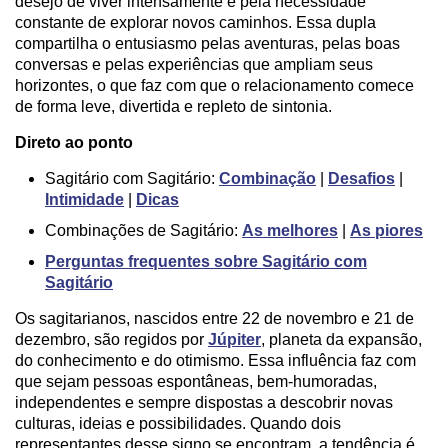
desejo de viver intensamente e pela necessidade
constante de explorar novos caminhos. Essa dupla
compartilha o entusiasmo pelas aventuras, pelas boas
conversas e pelas experiências que ampliam seus
horizontes, o que faz com que o relacionamento comece
de forma leve, divertida e repleto de sintonia.
Direto ao ponto
Sagitário com Sagitário:
Combinação
|
Desafios
|
Intimidade
|
Dicas
Combinações de Sagitário:
As melhores
|
As piores
Perguntas frequentes sobre Sagitário com
Sagitário
Os sagitarianos, nascidos entre 22 de novembro e 21 de
dezembro, são regidos por
Júpiter
, planeta da expansão,
do conhecimento e do otimismo. Essa influência faz com
que sejam pessoas espontâneas, bem-humoradas,
independentes e sempre dispostas a descobrir novas
culturas, ideias e possibilidades. Quando dois
representantes desse signo se encontram, a tendência é