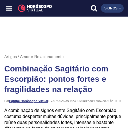
SIGNOS
Artigos
Amor e Relacionamento
Combinação Sagitário com
Escorpião: pontos fortes e
fragilidades na relação
Publicado:
Por
Equipe Horóscopo Virtual
•
17/07/2026 às 10:30
•
Atualizado:
17/07/2026 às 11:11
A combinação de signos entre Sagitário com Escorpião
costuma despertar muitas dúvidas, principalmente porque
reúne duas personalidades fortes, intensas e bastante