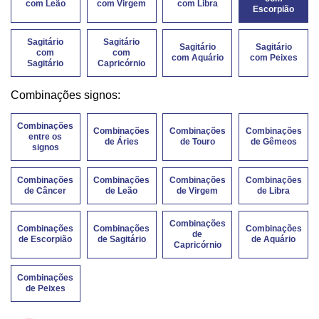
com Leão
com Virgem
com Libra
Escorpião
Sagitário
Sagitário
Sagitário
Sagitário
com
com
com Aquário
com Peixes
Sagitário
Capricórnio
Combinações signos:
Combinações
Combinações
Combinações
Combinações
entre os
de Áries
de Touro
de Gêmeos
signos
Combinações
Combinações
Combinações
Combinações
de Câncer
de Leão
de Virgem
de Libra
Combinações
Combinações
Combinações
Combinações
de
de Escorpião
de Sagitário
de Aquário
Capricórnio
Combinações
de Peixes