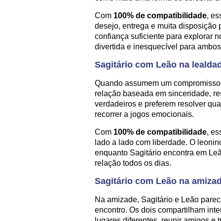
Com
100% de compatibilidade
, es
desejo, entrega e muita disposição p
confiança suficiente para explorar 
divertida e inesquecível para ambos
Sagitário com Leão na lealda
Quando assumem um compromisso sé
relação baseada em sinceridade, re
verdadeiros e preferem resolver qua
recorrer a jogos emocionais.
Com
100% de compatibilidade
, e
lado a lado com liberdade. O leonin
enquanto Sagitário encontra em Leão 
relação todos os dias.
Sagitário com Leão na amizad
Na amizade, Sagitário e Leão pare
encontro. Os dois compartilham int
lugares diferentes, reunir amigos 