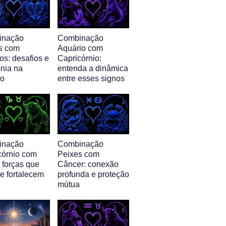
inação
Combinação
s com
Aquário com
s: desafios e
Capricórnio:
nia na
entenda a dinâmica
ão
entre esses signos
inação
Combinação
córnio com
Peixes com
 forças que
Câncer: conexão
e fortalecem
profunda e proteção
mútua