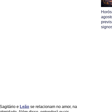
Horós
agost
previ
signo
Sagitário e
Leão
se relacionam no amor, na
ntimidade. Além disso, entenderá quais