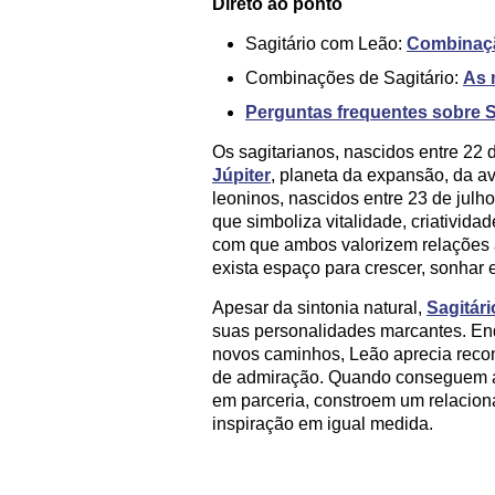
Direto ao ponto
Sagitário com Leão:
Combinaç
Combinações de Sagitário:
As 
Perguntas frequentes sobre 
Os sagitarianos, nascidos entre 22
Júpiter
, planeta da expansão, da a
leoninos, nascidos entre 23 de julh
que simboliza vitalidade, criativida
com que ambos valorizem relações a
exista espaço para crescer, sonhar e
Apesar da sintonia natural,
Sagitári
suas personalidades marcantes. Enq
novos caminhos, Leão aprecia recon
de admiração. Quando conseguem ali
em parceria, constroem um relacion
inspiração em igual medida.