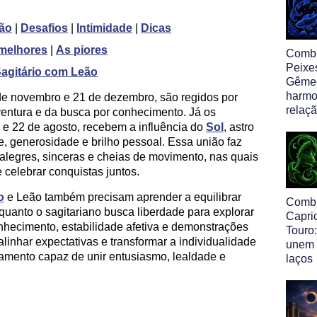
ão
|
Desafios
|
Intimidade
|
Dicas
melhores
|
As piores
Comb
Peixe
Sagitário com Leão
Gêmeo
harmo
 de novembro e 21 de dezembro, são regidos por
relaç
ventura e da busca por conhecimento. Já os
o e 22 de agosto, recebem a influência do
Sol
, astro
de, generosidade e brilho pessoal. Essa união faz
legres, sinceras e cheias de movimento, nas quais
 celebrar conquistas juntos.
o
e Leão também precisam aprender a equilibrar
Comb
uanto o sagitariano busca liberdade para explorar
Capri
hecimento, estabilidade afetiva e demonstrações
Touro:
nhar expectativas e transformar a individualidade
unem 
amento capaz de unir entusiasmo, lealdade e
laços