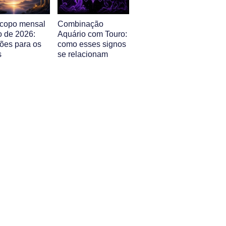
copo mensal
Combinação
o de 2026:
Aquário com Touro:
sões para os
como esses signos
s
se relacionam