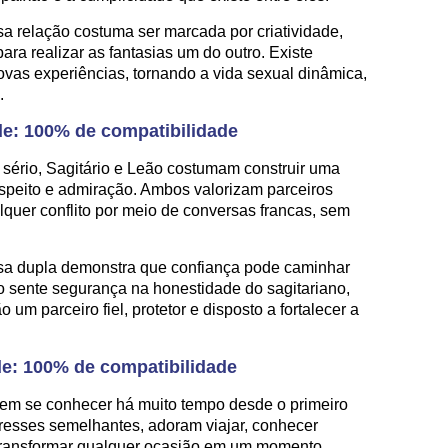
sa relação costuma ser marcada por criatividade,
ara realizar as fantasias um do outro. Existe
novas experiências, tornando a vida sexual dinâmica,
.
de: 100% de compatibilidade
rio, Sagitário e Leão costumam construir uma
speito e admiração. Ambos valorizam parceiros
lquer conflito por meio de conversas francas, sem
ssa dupla demonstra que confiança pode caminhar
o sente segurança na honestidade do sagitariano,
um parceiro fiel, protetor e disposto a fortalecer a
e: 100% de compatibilidade
cem se conhecer há muito tempo desde o primeiro
eresses semelhantes, adoram viajar, conhecer
e transformar qualquer ocasião em um momento