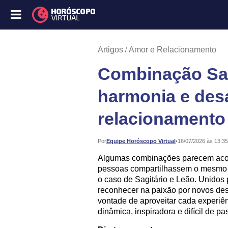
Artigos
Amor e Relacionamento
Combinação Sag
harmonia e des
relacionamento
Publicado:
Por
Equipe Horóscopo Virtual
•
16/07/2026 às 13:35
Algumas combinações parecem acon
pessoas compartilhassem o mesmo e
o caso de Sagitário e Leão. Unidos
reconhecer na paixão por novos desa
vontade de aproveitar cada experiê
dinâmica, inspiradora e difícil de p