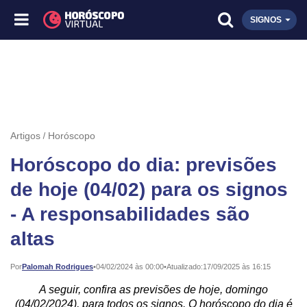
SIGNOS
Artigos
Horóscopo
Horóscopo do dia: previsões
de hoje (04/02) para os signos
- A responsabilidades são
altas
Publicado:
Por
Palomah Rodrigues
•
04/02/2024 às 00:00
•
Atualizado:
17/09/2025 às 16:15
A seguir, confira as previsões de hoje, domingo
(04/02/2024), para todos os signos. O horóscopo do dia é