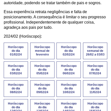
autoridade, podendo se tratar também de pais e sogros.
Essa experiência retrata negligências e falta de
posicionamento. A consequência é limitar o seu progresso
profissional. Independentemente de qualquer coisa,
agradeça aos pais por tudo.
2024/02 (Horóscopo):
Horóscopo
Horóscopo
Horóscopo
Horóscopo
do dia
mensal de
do dia
semanal de
01/02/24
fevereiro
02/02/24
26/02 a 03/03
Horóscopo
Horóscopo
Horóscopo
Horóscopo
do dia
do dia
do dia
do dia
03/02/24
05/02/24
06/02/24
07/02/24
Horóscopo
Horóscopo
Horóscopo
Horóscopo
do dia
do dia
do dia
do dia
08/02/24
09/02/24
10/02/24
11/02/24
Horóscopo
Horóscopo
Horóscopo
Horóscopo
do dia
do dia
do dia
do dia
12/02/24
13/02/24
14/02/24
15/02/24