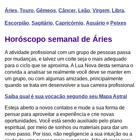
Áries
,
Touro
,
Gêmeos
,
Câncer
,
Leão
,
Virgem
,
Libra
,
Escorpião
,
Sagitário
,
Capricórnio
,
Aquário
e
Peixes
Horóscopo semanal de Áries
A atividade profissional com um grupo de pessoas passa
por mudanças, e talvez um corte seja o mais adequado
para o ciclo que se aproxima. A Lua Nova desta semana o
convida a analisar se realmente você deve se manter em
um grupo, ou com algumas amizades, principalmente
quando se trata em desenvolver a sua carreira profissional.
Saiba qual é sua vocação segundo seu Mapa Astral
Esteja aberto a novos contatos e mude a sua forma de
pensar para aproveitar a experiência e crie novas
oportunidades. Você está sendo auxiliado pelo plano
espiritual, por meio de sonhos ou materiais para dar um
novo passo. Por isso, não negligencie a sua intuição ou a