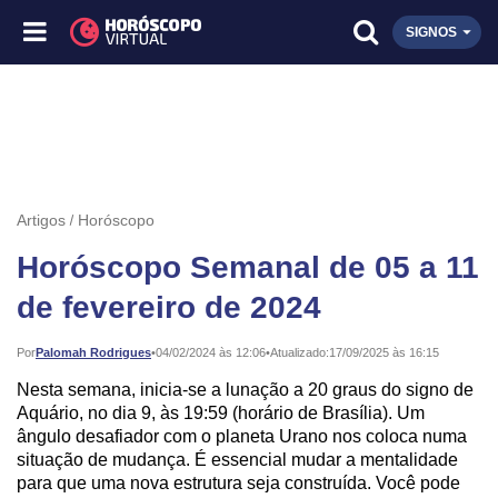
SIGNOS
Artigos
Horóscopo
Horóscopo Semanal de 05 a 11
de fevereiro de 2024
Publicado:
Por
Palomah Rodrigues
•
04/02/2024 às 12:06
•
Atualizado:
17/09/2025 às 16:15
Nesta semana, inicia-se a lunação a 20 graus do signo de
Aquário, no dia 9, às 19:59 (horário de Brasília). Um
ângulo desafiador com o planeta Urano nos coloca numa
situação de mudança. É essencial mudar a mentalidade
para que uma nova estrutura seja construída. Você pode