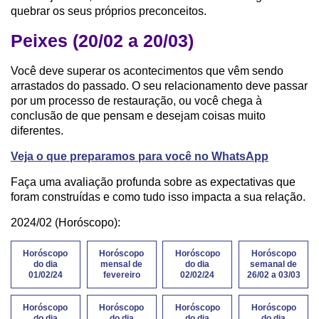
quebrar os seus próprios preconceitos.
Peixes (20/02 a 20/03)
Você deve superar os acontecimentos que vêm sendo
arrastados do passado. O seu relacionamento deve passar
por um processo de restauração, ou você chega à
conclusão de que pensam e desejam coisas muito
diferentes.
Veja o que preparamos para você no WhatsApp
Faça uma avaliação profunda sobre as expectativas que
foram construídas e como tudo isso impacta a sua relação.
2024/02 (Horóscopo):
Horóscopo
Horóscopo
Horóscopo
Horóscopo
do dia
mensal de
do dia
semanal de
01/02/24
fevereiro
02/02/24
26/02 a 03/03
Horóscopo
Horóscopo
Horóscopo
Horóscopo
do dia
do dia
do dia
do dia