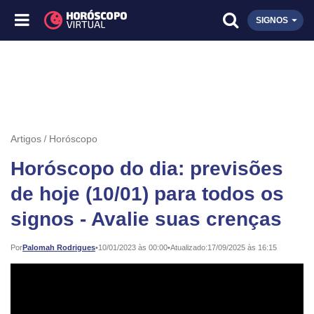
SIGNOS
Artigos
Horóscopo
Horóscopo do dia: previsões
de hoje (10/01) para todos os
signos - Avalie suas crenças
Publicado:
Por
Palomah Rodrigues
•
10/01/2023 às 00:00
•
Atualizado:
17/09/2025 às 16:15