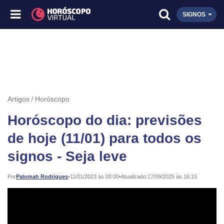
SIGNOS
Artigos
Horóscopo
Horóscopo do dia: previsões
de hoje (11/01) para todos os
signos - Seja leve
Publicado:
Por
Palomah Rodrigues
•
11/01/2023 às 00:00
•
Atualizado:
17/09/2025 às 16:15