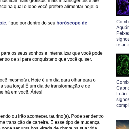
mos ficar mais grossos, mais intransigentes e até
olha qual o lobo você prefere alimentar hoje: o
Comb
oje
, fique por dentro do seu
horóscopo de
Aquár
Peixe
signo
relac
 para os seus sonhos e internalizar que você pode
entro de si para conquistar o que você quiser.
você mesmo(a). Hoje é um dia para olhar para o
Comb
a a sua força! É um dia de transformação e de
Capri
e há em você, Áries!
Leão:
signo
comp
ndo ou irão acontecer, taurino(a). Pode ser dentro
ma transição de carreira. E esse tipo de mudança
 pode ser uma boa virada de chave na sua vida.