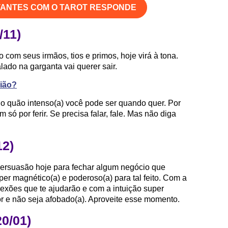
TANTES COM O TAROT RESPONDE
/11)
om seus irmãos, tios e primos, hoje virá à tona.
ado na garganta vai querer sair.
pião?
o quão intenso(a) você pode ser quando quer. Por
 só por ferir. Se precisa falar, fale. Mas não diga
12)
 persuasão hoje para fechar algum negócio que
per magnético(a) e poderoso(a) para tal feito. Com a
xões que te ajudarão e com a intuição super
or e não seja afobado(a). Aproveite esse momento.
20/01)