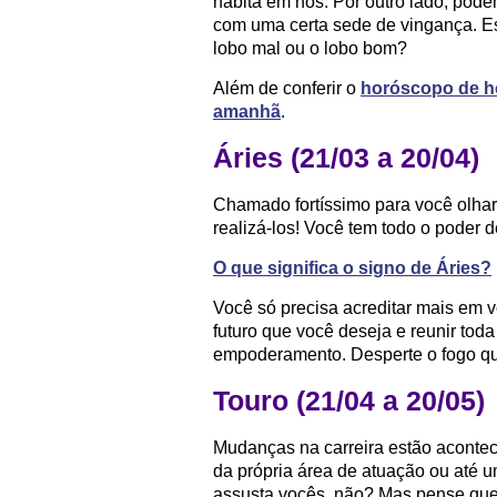
habita em nós. Por outro lado, pode
com uma certa sede de vingança. Esc
lobo mal ou o lobo bom?
Além de conferir o
horóscopo de h
amanhã
.
Áries (21/03 a 20/04)
Chamado fortíssimo para você olhar
realizá-los! Você tem todo o poder d
O que significa o signo de Áries?
Você só precisa acreditar mais em 
futuro que você deseja e reunir tod
empoderamento. Desperte o fogo qu
Touro (21/04 a 20/05)
Mudanças na carreira estão acontece
da própria área de atuação ou até u
assusta vocês, não? Mas pense que