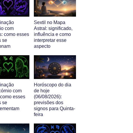
inação
Sextil no Mapa
io com
Astral: significado,
s: como esses
influência e como
s se
interpretar esse
ionam
aspecto
inação
Horóscopo do dia
córnio com
de hoje
 como esses
(06/08/2026):
s se
previsões dos
lementam
signos para Quinta-
feira