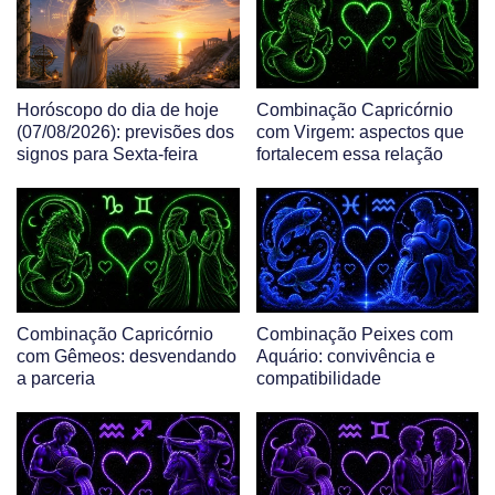
Horóscopo do dia de hoje
Combinação Capricórnio
(07/08/2026): previsões dos
com Virgem: aspectos que
signos para Sexta-feira
fortalecem essa relação
Combinação Capricórnio
Combinação Peixes com
com Gêmeos: desvendando
Aquário: convivência e
a parceria
compatibilidade