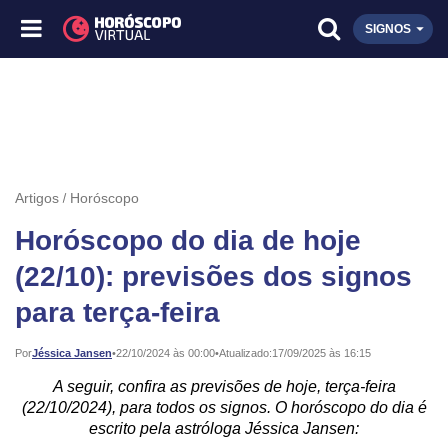
SIGNOS
Artigos
Horóscopo
Horóscopo do dia de hoje
(22/10): previsões dos signos
para terça-feira
Publicado:
Por
Jéssica Jansen
•
22/10/2024 às 00:00
•
Atualizado:
17/09/2025 às 16:15
A seguir, confira as previsões de hoje, terça-feira
(22/10/2024), para todos os signos. O horóscopo do dia é
escrito pela astróloga Jéssica Jansen: