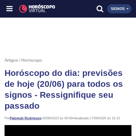
SIGNOS
Artigos
Horóscopo
Horóscopo do dia: previsões
de hoje (20/06) para todos os
signos - Ressignifique seu
passado
Publicado:
Por
Palomah Rodrigues
•
20/06/2023 às 00:00
•
Atualizado:
17/09/2025 às 16:15