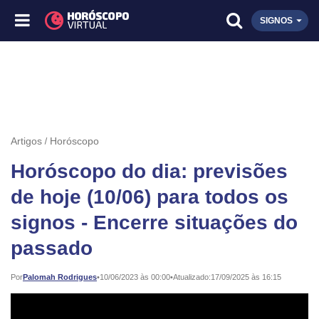
SIGNOS
Artigos
Horóscopo
Horóscopo do dia: previsões
de hoje (10/06) para todos os
signos - Encerre situações do
passado
Publicado:
Por
Palomah Rodrigues
•
10/06/2023 às 00:00
•
Atualizado:
17/09/2025 às 16:15