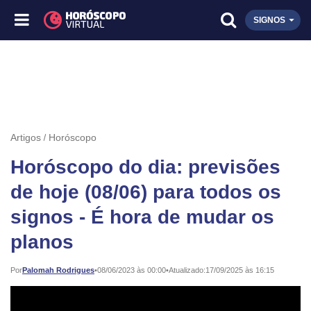
SIGNOS
Artigos
Horóscopo
Horóscopo do dia: previsões
de hoje (08/06) para todos os
signos - É hora de mudar os
planos
Publicado:
Por
Palomah Rodrigues
•
08/06/2023 às 00:00
•
Atualizado:
17/09/2025 às 16:15