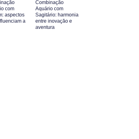
inação
Combinação
io com
Aquário com
m: aspectos
Sagitário: harmonia
nfluenciam a
entre inovação e
aventura