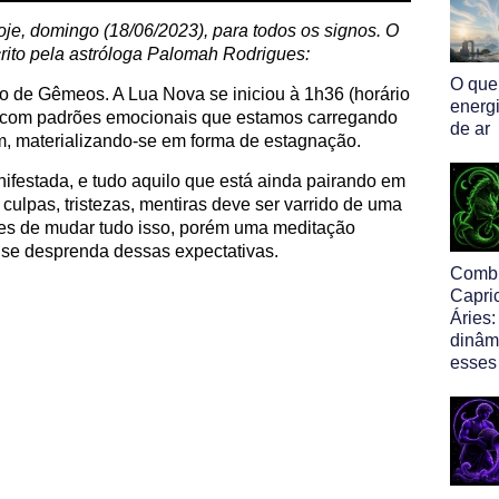
hoje, domingo (18/06/2023), para todos os signos. O
rito pela astróloga Palomah Rodrigues:
O que
o de Gêmeos. A Lua Nova se iniciou à 1h36 (horário
energ
er com padrões emocionais que estamos carregando
de ar
m, materializando-se em forma de estagnação.
festada, e tudo aquilo que está ainda pairando em
ulpas, tristezas, mentiras deve ser varrido de uma
ões de mudar tudo isso, porém uma meditação
 se desprenda dessas expectativas.
Comb
Capri
Áries:
dinâm
esses