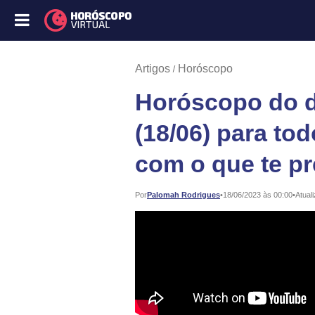
Artigos
Horóscopo
Horóscopo do di
(18/06) para to
com o que te p
Publicado:
Por
Palomah Rodrigues
•
18/06/2023 às 00:00
•
Atual