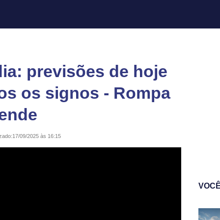
a: previsões de hoje
dos os signos - Rompa
rende
izado:
17/09/2025 às 16:15
VOCÊ