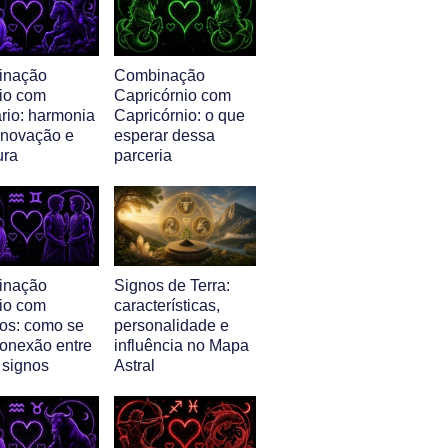
inação
Combinação
io com
Capricórnio com
rio: harmonia
Capricórnio: o que
 inovação e
esperar dessa
ura
parceria
inação
Signos de Terra:
io com
características,
s: como se
personalidade e
conexão entre
influência no Mapa
 signos
Astral