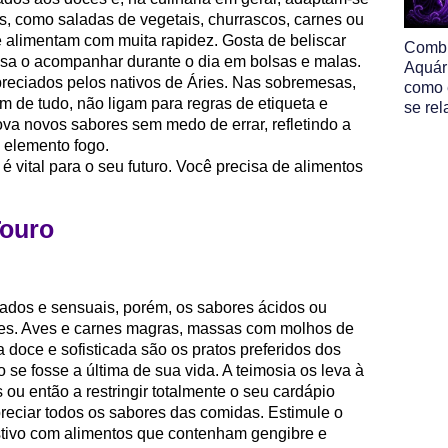
, como saladas de vegetais, churrascos, carnes ou
e alimentam com muita rapidez. Gosta de beliscar
Comb
sa o acompanhar durante o dia em bolsas e malas.
Aquár
reciados pelos nativos de Áries. Nas sobremesas,
como 
 de tudo, não ligam para regras de etiqueta e
se re
ova novos sabores sem medo de errar, refletindo a
 elemento fogo.
 é vital para o seu futuro. Você precisa de alimentos
Touro
nados e sensuais, porém, os sabores ácidos ou
es. Aves e carnes magras, massas com molhos de
doce e sofisticada são os pratos preferidos dos
 se fosse a última de sua vida. A teimosia os leva à
 ou então a restringir totalmente o seu cardápio
reciar todos os sabores das comidas. Estimule o
stivo com alimentos que contenham gengibre e