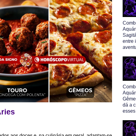
Comb
Aquár
Sagitá
entre
avent
Comb
Aquár
Gêmeo
dá a 
Áries
esses
ados aos doces e, na culinária em geral, adaptam-se