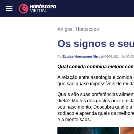
Artigos
Horóscopo
Os signos e seu
Publicado:
Por
Equipe Horóscopo Virtual
•
04/08/2014 às 00:00
Qual comida combina melhor co
A relação entre astrologia e comida 
que são quase impossíveis de muda
Quais são suas preferências alimen
dieta? Muitos dos gostos por comida
seu nascimento. Descubra qual é a 
zodíaco e aprenda quais os melhore
e a mente sãos.