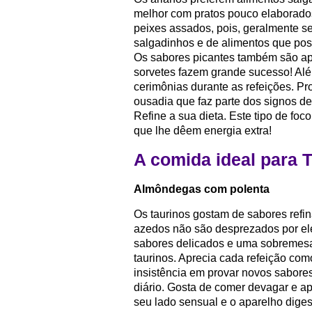
melhor com pratos pouco elaborados
peixes assados, pois, geralmente s
salgadinhos e de alimentos que pos
Os sabores picantes também são ap
sorvetes fazem grande sucesso! Além
cerimônias durante as refeições. Pr
ousadia que faz parte dos signos de
Refine a sua dieta. Este tipo de foco
que lhe dêem energia extra!
A comida ideal para 
Almôndegas com polenta
Os taurinos gostam de sabores refi
azedos não são desprezados por el
sabores delicados e uma sobremesa 
taurinos. Aprecia cada refeição como
insistência em provar novos sabores
diário. Gosta de comer devagar e ap
seu lado sensual e o aparelho dige