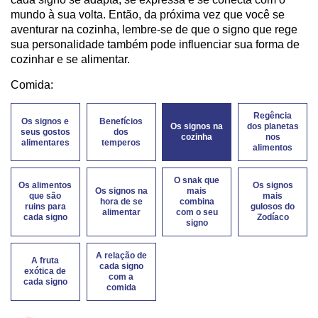
mundo à sua volta. Então, da próxima vez que você se
aventurar na cozinha, lembre-se de que o signo que rege
sua personalidade também pode influenciar sua forma de
cozinhar e se alimentar.
Comida:
Regência
Os signos e
Benefícios
Os signos na
dos planetas
seus gostos
dos
cozinha
nos
alimentares
temperos
alimentos
O snak que
Os alimentos
Os signos
Os signos na
mais
que são
mais
hora de se
combina
ruins para
gulosos do
alimentar
com o seu
cada signo
Zodíaco
signo
A relação de
A fruta
cada signo
exótica de
com a
cada signo
comida