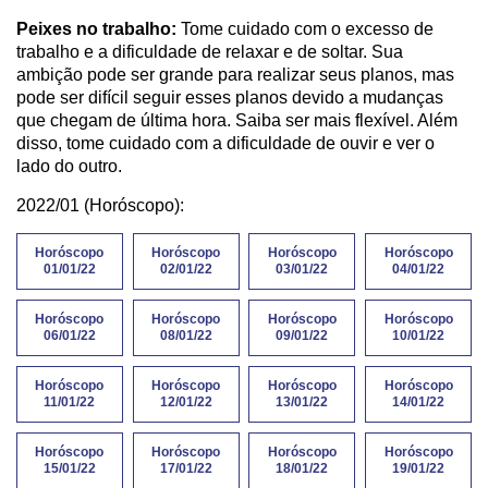
Peixes no trabalho:
Tome cuidado com o excesso de
trabalho e a dificuldade de relaxar e de soltar. Sua
ambição pode ser grande para realizar seus planos, mas
pode ser difícil seguir esses planos devido a mudanças
que chegam de última hora. Saiba ser mais flexível. Além
disso, tome cuidado com a dificuldade de ouvir e ver o
lado do outro.
2022/01 (Horóscopo):
Horóscopo
Horóscopo
Horóscopo
Horóscopo
01/01/22
02/01/22
03/01/22
04/01/22
Horóscopo
Horóscopo
Horóscopo
Horóscopo
06/01/22
08/01/22
09/01/22
10/01/22
Horóscopo
Horóscopo
Horóscopo
Horóscopo
11/01/22
12/01/22
13/01/22
14/01/22
Horóscopo
Horóscopo
Horóscopo
Horóscopo
15/01/22
17/01/22
18/01/22
19/01/22