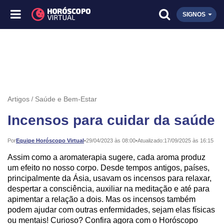
SIGNOS
Artigos
Saúde e Bem-Estar
Incensos para cuidar da saúde
Publicado:
Por
Equipe Horóscopo Virtual
•
29/04/2023 às 08:00
•
Atualizado:
17/09/2025 às 16:15
Assim como a aromaterapia sugere, cada aroma produz
um efeito no nosso corpo. Desde tempos antigos, países,
principalmente da Ásia, usavam os incensos para relaxar,
despertar a consciência, auxiliar na meditação e até para
apimentar a relação a dois. Mas os incensos também
podem ajudar com outras enfermidades, sejam elas físicas
ou mentais! Curioso? Confira agora com o Horóscopo