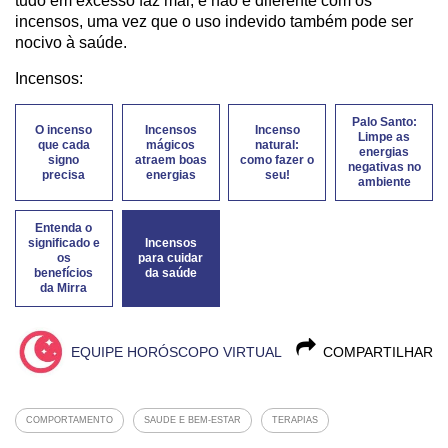
tudo em excesso faz mal, e não é diferente com os
incensos, uma vez que o uso indevido também pode ser
nocivo à saúde.
Incensos:
Palo Santo:
O incenso
Incensos
Incenso
Limpe as
que cada
mágicos
natural:
energias
signo
atraem boas
como fazer o
negativas no
precisa
energias
seu!
ambiente
Entenda o
significado e
Incensos
os
para cuidar
benefícios
da saúde
da Mirra
EQUIPE HORÓSCOPO VIRTUAL
COMPARTILHAR
COMPORTAMENTO
SAUDE E BEM-ESTAR
TERAPIAS