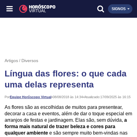
SIGNOS
Artigos
Diversos
Língua das flores: o que cada
uma delas representa
Publicado:
Por
Equipe Horóscopo Virtual
•
08/08/2018 às 14:34
•
Atualizado:
17/09/2025 às 16:15
As flores são as escolhidas de muitos para presentear,
decorar a casa e eventos, além de dar o toque especial em
arranjos de festas e jardinagem. Elas são, sem dúvida,
a
forma mais natural de trazer beleza e cores para
qualquer ambiente
e são sempre muito bem-vindas nas