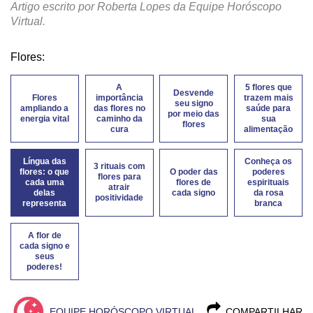
Artigo escrito por Roberta Lopes da Equipe Horóscopo
Virtual.
Flores:
A
5 flores que
Desvende
Flores
importância
trazem mais
seu signo
ampliando a
das flores no
saúde para
por meio das
energia vital
caminho da
sua
flores
cura
alimentação
Língua das
Conheça os
3 rituais com
flores: o que
O poder das
poderes
flores para
cada uma
flores de
espirituais
atrair
delas
cada signo
da rosa
positividade
representa
branca
A flor de
cada signo e
seus
poderes!
EQUIPE HORÓSCOPO VIRTUAL
COMPARTILHAR