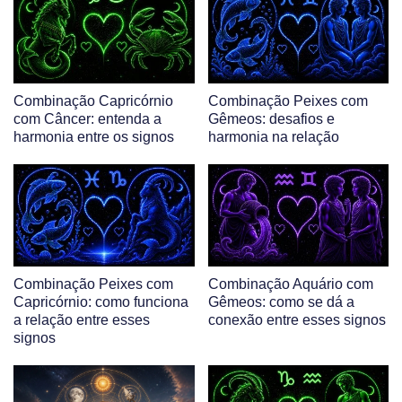
Combinação Capricórnio
Combinação Peixes com
com Câncer: entenda a
Gêmeos: desafios e
harmonia entre os signos
harmonia na relação
Combinação Peixes com
Combinação Aquário com
Capricórnio: como funciona
Gêmeos: como se dá a
a relação entre esses
conexão entre esses signos
signos