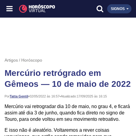
SIGNOS
Artigos
Horóscopo
Mercúrio retrógrado em
Gêmeos — 10 de maio de 2022
Publicado:
Por
Tatta Gentil
•
02/05/2022 às 16:57
•
Atualizado:
17/09/2025 às 16:15
Mercúrio vai retrogradar dia 10 de maio, no grau 4, e ficará
assim até dia 3 de junho, quando fica direto no signo de
Touro, para onde voltou em seu movimento retroativo.
E isso não é aleatório. Voltaremos a rever coisas