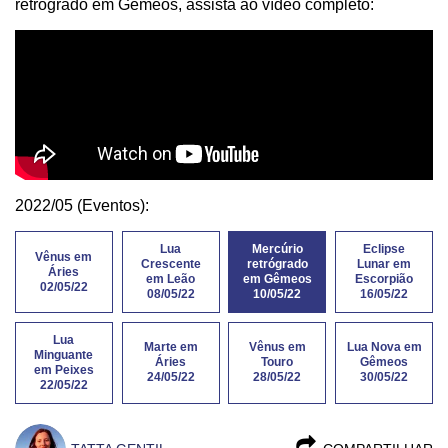
retrógrado em Gêmeos, assista ao vídeo completo:
2022/05 (Eventos):
Lua
Mercúrio
Eclipse
Vênus em
Crescente
retrógrado
Lunar em
Áries
em Leão
em Gêmeos
Escorpião
02/05/22
08/05/22
10/05/22
16/05/22
Lua
Marte em
Vênus em
Lua Nova em
Minguante
Áries
Touro
Gêmeos
em Peixes
24/05/22
28/05/22
30/05/22
22/05/22