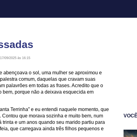
ssadas
17/09/2025 às 16:15
 e abençoava o sol, uma mulher se aproximou e
a palestra comum, daquelas que cravam suas
m palavrões em todas as frases. Acredito que o
ito bem, porque não a deixava esquecida em
anta Terrinha” e eu entendi naquele momento, que
z. Contou que morava sozinha e muito bem, num
VOCÊ
á trinta e um anos quando seu marido partiu para
feia, que carregava ainda três filhos pequenos e