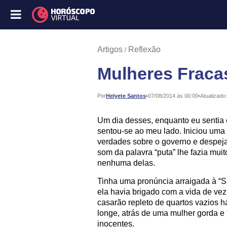
Artigos
Reflexão
Mulheres Fraca
Publicado:
Por
Helyete Santos
•
07/08/2014 às 00:00
•
Atualizado:
Um dia desses, enquanto eu sentia
sentou-se ao meu lado. Iniciou um
verdades sobre o governo e despeja
som da palavra “puta” lhe fazia mu
nenhuma delas.
Tinha uma pronúncia arraigada à “S
ela havia brigado com a vida de ve
casarão repleto de quartos vazios h
longe, atrás de uma mulher gorda e 
inocentes.