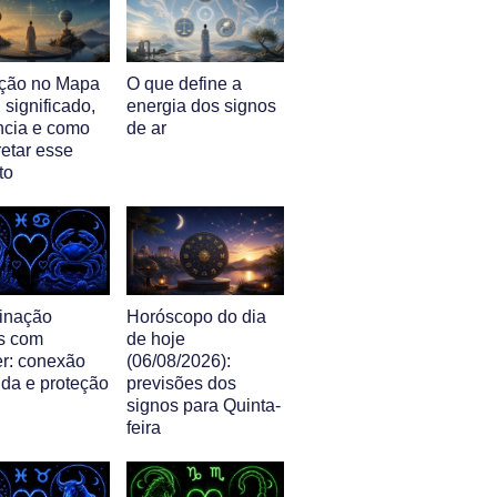
ção no Mapa
O que define a
: significado,
energia dos signos
ência e como
de ar
retar esse
to
inação
Horóscopo do dia
s com
de hoje
r: conexão
(06/08/2026):
nda e proteção
previsões dos
signos para Quinta-
feira