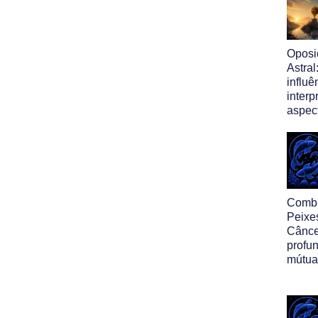
Oposi
Astral
influ
interp
aspec
Comb
Peixe
Cânce
profu
mútua