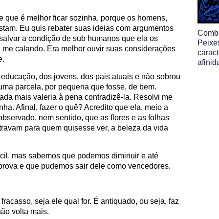
e que é melhor ficar sozinha, porque os homens,
estam. Eu quis rebater suas ideias com argumentos
Comb
salvar a condição de sub humanos que ela os
Peixe
i me calando. Era melhor ouvir suas considerações
caract
e.
afinid
 educação, dos jovens, dos pais atuais e não sobrou
uma parcela, por pequena que fosse, de bem.
ada mais valeria à pena contradizê-la. Resolvi me
nha. Afinal, fazer o quê? Acredito que ela, meio a
observado, nem sentido, que as flores e as folhas
ravam para quem quisesse ver, a beleza da vida
fícil, mas sabemos que podemos diminuir e até
 prova e que pudemos sair dele como vencedores.
acasso, seja ele qual for. É antiquado, ou seja, faz
não volta mais.