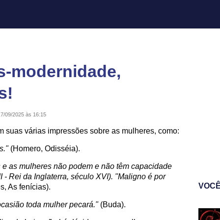
s-modernidade,
s!
17/09/2025 às 16:15
m suas várias impressões sobre as mulheres, como:
s."
(Homero, Odisséia).
cos e as mulheres não podem e não têm capacidade
 - Rei da Inglaterra, século XVI). "Maligno é por
VOCÊ
s, As fenícias).
ocasião toda mulher pecará."
(Buda).