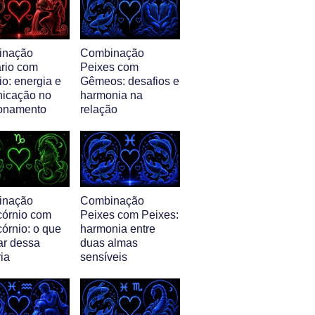
inação
Combinação
ário com
Peixes com
o: energia e
Gêmeos: desafios e
icação no
harmonia na
ionamento
relação
inação
Combinação
córnio com
Peixes com Peixes:
órnio: o que
harmonia entre
ar dessa
duas almas
ia
sensíveis