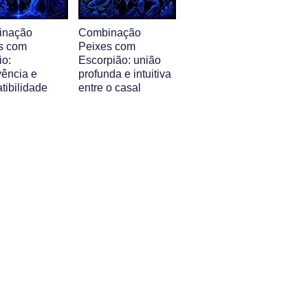
inação
Combinação
s com
Peixes com
io:
Escorpião: união
vência e
profunda e intuitiva
tibilidade
entre o casal