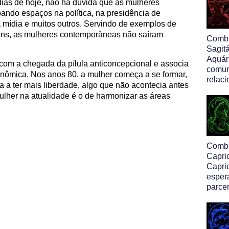
as de hoje, não há dúvida que as mulheres
ando espaços na política, na presidência de
a mídia e muitos outros. Servindo de exemplos de
ens, as mulheres contemporâneas não saíram
Comb
Sagit
Aquári
com a chegada da pílula anticoncepcional e associa
comun
onômica. Nos anos 80, a mulher começa a se formar,
relac
a a ter mais liberdade, algo que não acontecia antes
ulher na atualidade é o de harmonizar as áreas
Comb
Capri
Capric
esper
parcer