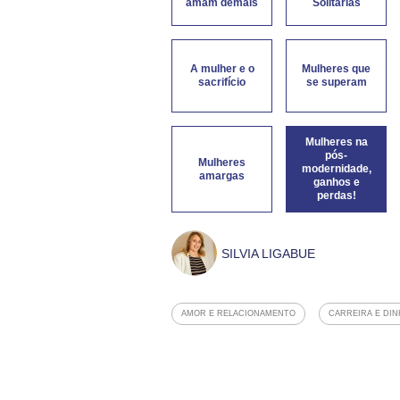
amam demais
Solitárias
A mulher e o
Mulheres que
sacrifício
se superam
Mulheres na
pós-
Mulheres
modernidade,
amargas
ganhos e
perdas!
SILVIA LIGABUE
AMOR E RELACIONAMENTO
CARREIRA E DIN