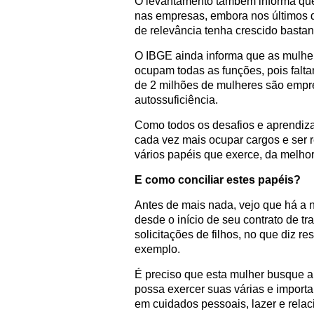
O levantamento também informa qu
nas empresas, embora nos últimos
de relevância tenha crescido bastan
O IBGE ainda informa que as mulh
ocupam todas as funções, pois faltam
de 2 milhões de mulheres são emp
autossuficiência.
Como todos os desafios e aprendiza
cada vez mais ocupar cargos e ser
vários papéis que exerce, da melhor
E como conciliar estes papéis?
Antes de mais nada, vejo que há a
desde o início de seu contrato de t
solicitações de filhos, no que diz 
exemplo.
É preciso que esta mulher busque a 
possa exercer suas várias e importa
em cuidados pessoais, lazer e rela