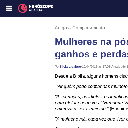
Artigos
Comportamento
Mulheres na pó
ganhos e perda
Publicado:
Por
Silvia Ligabue
•
12/04/2016 às 17:05
•
Atualizado:
Desde a Bíblia, alguns homens cita
"Ninguém pode confiar nas mulhere
“As crianças, os idiotas, os lunáti
para efetuar negócios.” (Henrique VII
natureza o sexo feminino."
(Eurípide
"A mulher é má, cada vez que tiver 