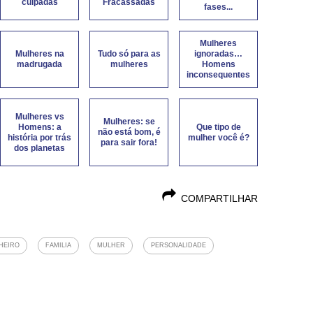
culpadas
Fracassadas
fases...
Mulheres
Mulheres na
Tudo só para as
ignoradas…
madrugada
mulheres
Homens
inconsequentes
Mulheres vs
Mulheres: se
Homens: a
Que tipo de
não está bom, é
história por trás
mulher você é?
para sair fora!
dos planetas
COMPARTILHAR
HEIRO
FAMILIA
MULHER
PERSONALIDADE